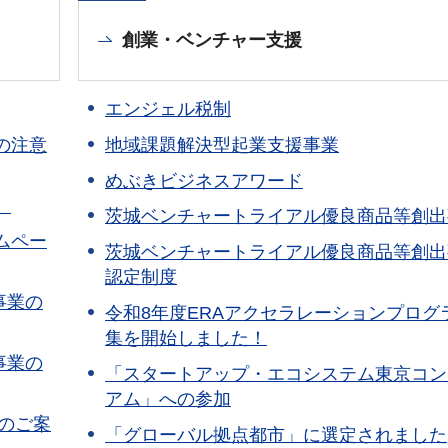
創業・ベンチャー支援
エンジェル税制
の注意
地域課題解決型起業支援事業
めぶきビジネスアワード
】
茨城ベンチャートライアル優良商品等創出
ムペー
茨城ベンチャートライアル優良商品等創出
認定制度
事業の
令和8年度ERAアクセラレーションプログ
集を開始しました！
事業の
「スタートアップ・エコシステム東京コン
アム」への参加
のご案
「グローバル拠点都市」に選定されました