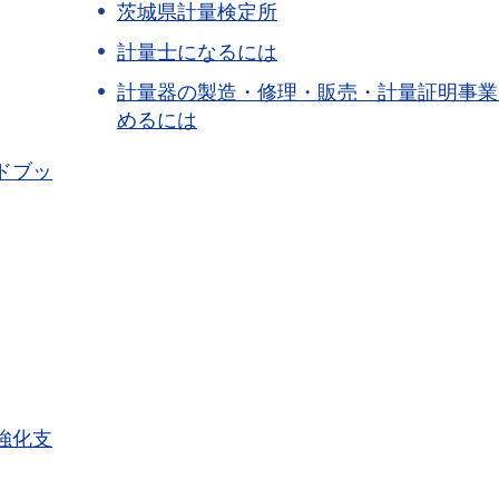
茨城県計量検定所
計量士になるには
計量器の製造・修理・販売・計量証明事業
めるには
ドブッ
強化支