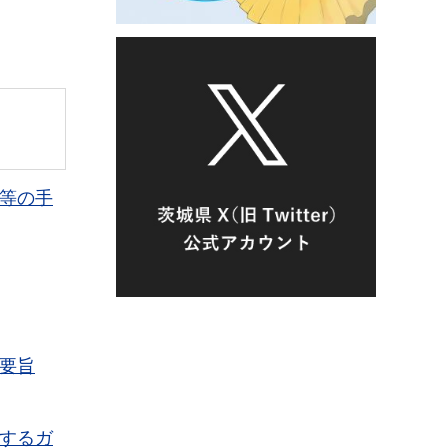
等の手
要旨
するガ