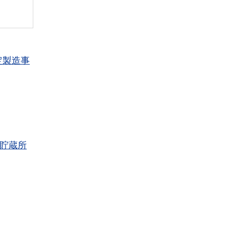
定製造事
貯蔵所