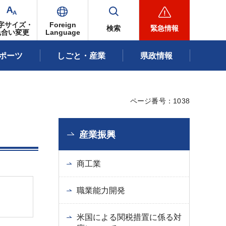
字サイズ・
Foreign
検索
緊急情報
色合い変更
Language
ポーツ
しごと・産業
県政情報
ページ番号：1038
産業振興
商工業
職業能力開発
米国による関税措置に係る対