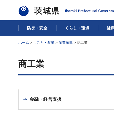
茨城県
防災・安全
くらし・環境
健
ホーム
>
しごと・産業
>
産業振興
> 商工業
商工業
金融・経営支援