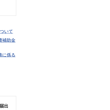
ついて
費補助金
務に係る
届出