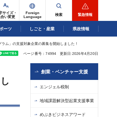
字サイズ・
Foreign
検索
緊急情報
色合い変更
Language
ポーツ
しごと・産業
県政情報
グラム」の支援対象企業の募集を開始しました！
ページ番号：74994
更新日:2026年4月20日
創業・ベンチャー支援
まし
エンジェル税制
地域課題解決型起業支援事業
めぶきビジネスアワード