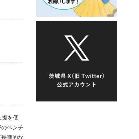
支援を個
野のベンチ
ど長期的な