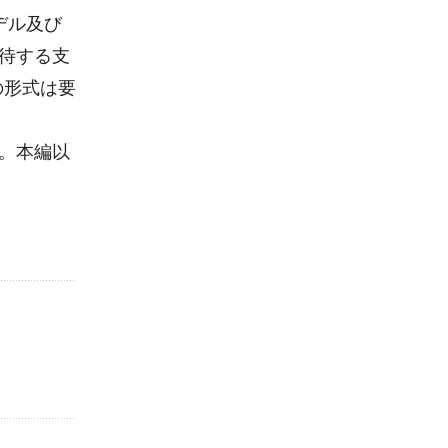
デル及び
待する支
の形式は要
と。本編以