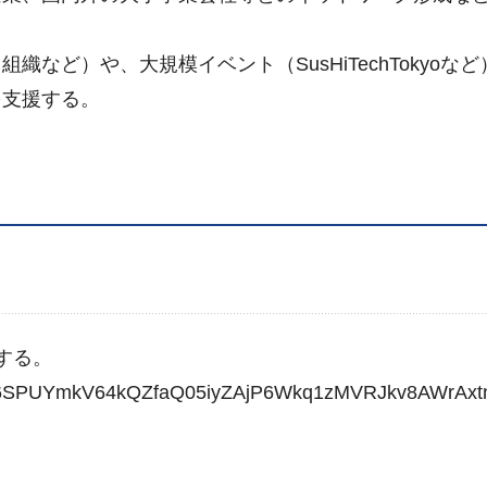
など）や、大規模イベント（SusHiTechTokyoな
を支援する。
する。
QLSe6SPUYmkV64kQZfaQ05iyZAjP6Wkq1zMVRJkv8AWrAxtn