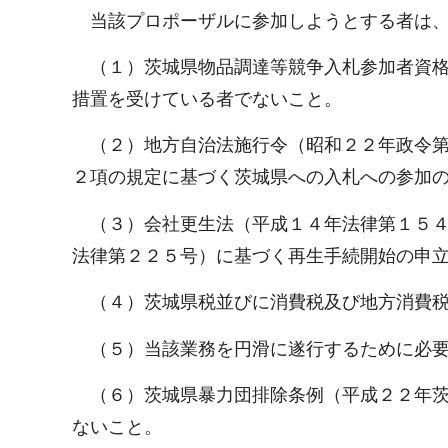
当該プロポーザルに参加しようとする者は、
（１）茨城県物品調達等競争入札参加者資格
措置を受けている者でないこと。
（２）地方自治法施行令（昭和２２年政令第
２項の規定に基づく茨城県への入札への参加
（３）会社更生法（平成１４年法律第１５４
法律第２２５号）に基づく再生手続開始の申
（４）茨城県税並びに消費税及び地方消費税
（５）当該業務を円滑に遂行するために必要
（６）茨城県暴力団排除条例（平成２２年茨
ないこと。