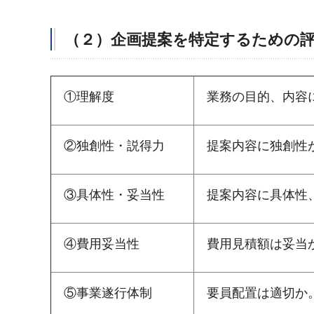
（２）企画提案を特定するための
①理解度
業務の目的、内容
②独創性・説得力
提案内容に独創性
③具体性・妥当性
提案内容に具体性
④費用妥当性
費用見積額は妥当
⑤事業遂行体制
要員配置は適切か