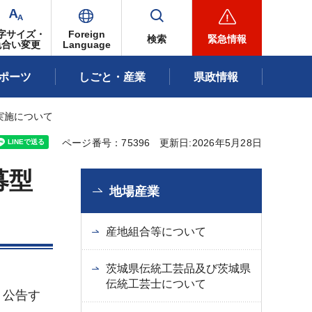
字サイズ・
Foreign
検索
緊急情報
色合い変更
Language
ポーツ
しごと・産業
県政情報
実施について
ページ番号：75396
更新日:2026年5月28日
募型
地場産業
産地組合等について
茨城県伝統工芸品及び茨城県
伝統工芸士について
り公告す