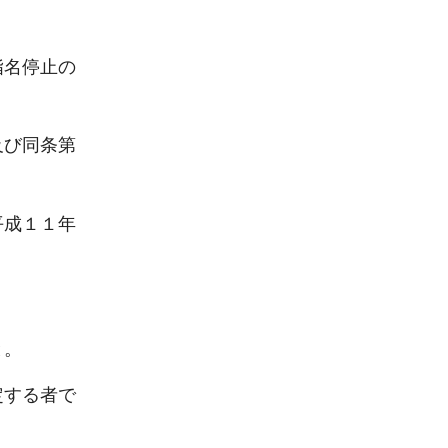
指名停止の
及び同条第
平成１１年
と。
定する者で