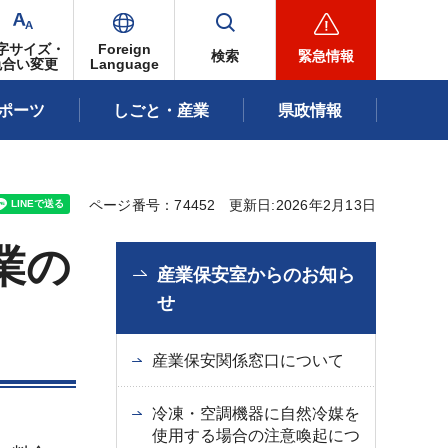
字サイズ・
Foreign
検索
緊急情報
色合い変更
Language
ポーツ
しごと・産業
県政情報
ページ番号：74452
更新日:2026年2月13日
業の
産業保安室からのお知ら
せ
産業保安関係窓口について
冷凍・空調機器に自然冷媒を
使用する場合の注意喚起につ