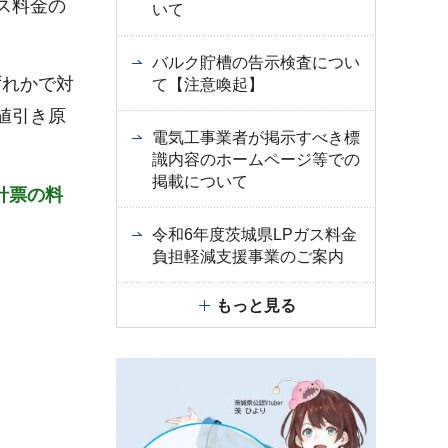
ス料金の
いて
バルク貯槽の告示検査につい
ずれかで対
て【注意喚起】
値引き原
電気工事業者が掲示すべき標
識内容のホームページ等での
掲載について
針票の料
令和6年度茨城県LPガス料金
負担軽減支援事業のご案内
もっと見る