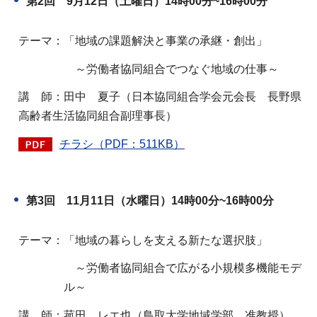
第2回 9月12日（土曜日）14時00分~16時00分
テーマ：「地域の課題解決と事業の承継・創出」
～労働者協同組合でつなぐ地域の仕事～
講 師：田中 夏子（日本協同組合学会元会長 長野県
高齢者生活協同組合副理事長）
チラシ（PDF：511KB）
第3回 11月11日（水曜日）14時00分~16時00分
テーマ：「地域の暮らしを支える新たな選択肢」
～労働者協同組合で広がる小規模多機能モデ
ル～
講 師：菰田 レエ也（鳥取大学地域学部 准教授）