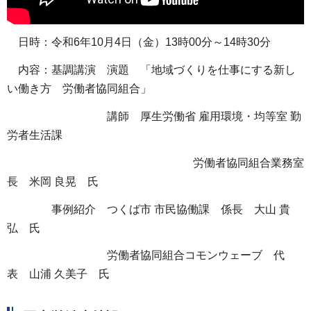
日時：令和6年10月4日（金）13時00分～14時30分
内容：基調講演 演題 「地域づくりを仕事にする新し
い働き方 労働者協同組合」
講師 厚生労働省 雇用環境・均等室 勤
労者生活課
労働者協同組合業務室
長 米岡 良晃 氏
事例紹介 つくば市 市民協働課 係長 大山 貴
弘 氏
労働者協同組合コモンウェーブ 代
表 山浦 久美子 氏