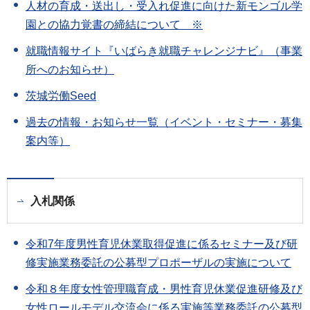
人材の育成・送出し・受入れ促進に向けた新モンゴル学
園との協力覚書の締結について ※
就職情報サイト『いばらき就職チャレンジナビ』（事業
所へのお知らせ）
茨城労働Seed
過去の情報・お知らせ一覧（イベント・セミナー・募集
案内等）
入札関係
令和7年度男性育児休業取得促進に係るセミナー及び研
修実施業務委託の公募型プロポーザルの実施について
令和８年度女性管理職育成・男性育児休業促進研修及び
女性ロールモデル交流会に係る実施等業務委託の公募型