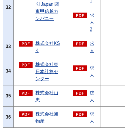
1
KI Japan 関
32
東甲信越カ
求
ンパニー
人
2
株式会社KS
求
33
K
人
株式会社東
求
34
日本計算セ
人
ンター
株式会社山
求
35
忠
人
株式会社旭
求
36
物産
人