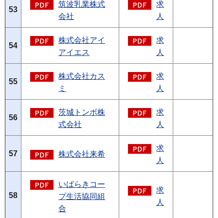
筑波乳業株式
求
53
会社
人
株式会社アイ
求
54
アイエス
人
株式会社カス
求
55
ミ
人
茨城トンボ株
求
56
式会社
人
求
57
株式会社来希
人
いばらきコー
求
58
プ生活協同組
人
合