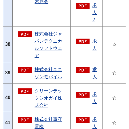
木犀会
求
人
2
株式会社ジャ
パンテクニカ
求
38
☆
ルソフトウェ
人
ア
株式会社ユニ
求
39
☆
ゾンモバイル
人
クリーンテッ
求
40
クシオガイ株
☆
人
式会社
株式会社重守
求
41
☆
電機
人