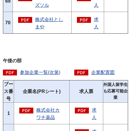
69
ズソル
人
株式会社とし
求
70
まや
人
午後の部
参加企業一覧(次第)
企業配置図
ブー
外国人留学生
ス番
企業名(PRシート)
求人票
も応募可能企
業
号
株式会社カ
求
1
ワチ薬品
人