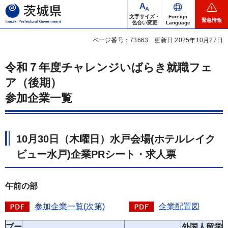
茨城県
文字サイズ・
Foreign
緊急情報
色合い変更
Language
ページ番号：73663
更新日:2025年10月27日
令和７年度チャレンジいばらき就職フェ
ア（後期）
参加企業一覧
10月30日（木曜日）水戸会場(ホテルレイク
ビュー水戸)企業PRシート・求人票
午前の部
参加企業一覧(次第)
企業配置図
ブー
外国人留学