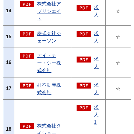
株式会社ア
求
14
プリシエイ
☆
人
ト
株式会社ジ
求
15
☆
ェーソン
人
アイ・テ
求
16
ー・シー株
☆
人
式会社
桂不動産株
求
17
☆
式会社
人
求
人
1
株式会社タ
18
イショー