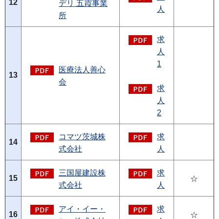
12
デリ 五霞事業
人
所
求
人
1
医療法人善心
13
会
求
人
2
コマツ茨城株
求
14
式会社
人
三国屋建設株
求
15
☆
式会社
人
アイ・イー・
求
16
☆