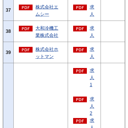
株式会社エ
求
37
ムシー
人
大和冷機工
求
38
業株式会社
人
株式会社ホ
求
39
ットマン
人
求
人
1
求
人
2
求
人