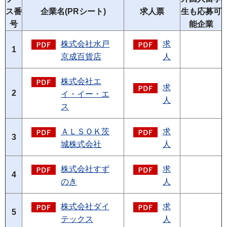
ス番
企業名(PRシート)
求人票
生も応募可
号
能企業
株式会社水戸
求
1
京成百貨店
人
株式会社エ
求
2
イ・イー・エ
人
ス
ＡＬＳＯＫ茨
求
3
城株式会社
人
株式会社すず
求
4
のき
人
株式会社ダイ
求
5
テックス
人