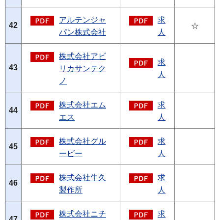
アルテンジャ
求
42
☆
パン株式会社
人
株式会社アビ
求
43
リカサンテク
人
ノ
株式会社エム
求
44
エス
人
株式会社グル
求
45
ービー
人
株式会社牛久
求
46
製作所
人
株式会社ニチ
求
47