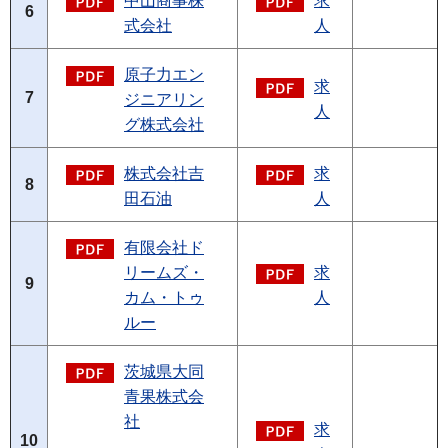
中山商事株
求
6
式会社
人
原子力エン
求
7
ジニアリン
人
グ株式会社
株式会社吉
求
8
田石油
人
有限会社ド
リームズ・
求
9
カム・トゥ
人
ルー
茨城県大同
青果株式会
社
求
10