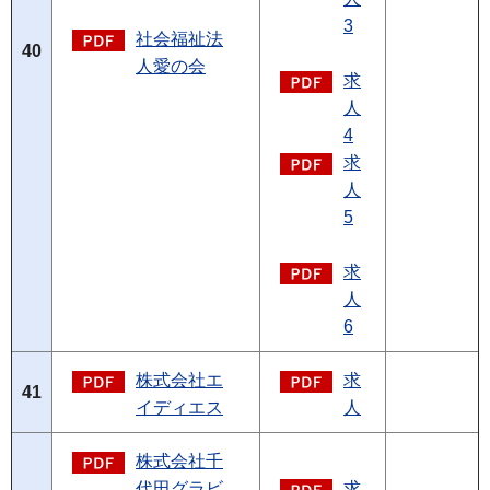
3
社会福祉法
40
人愛の会
求
人
4
求
人
5
求
人
6
株式会社エ
求
41
イディエス
人
株式会社千
代田グラビ
求