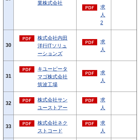
業株式会社
求
人
2
株式会社内田
求
30
洋行ITソリュ
人
ーションズ
キユーピータ
求
31
マゴ株式会社
人
筑波工場
株式会社サン
求
32
ユーストアー
人
株式会社ネク
求
33
ストコード
人