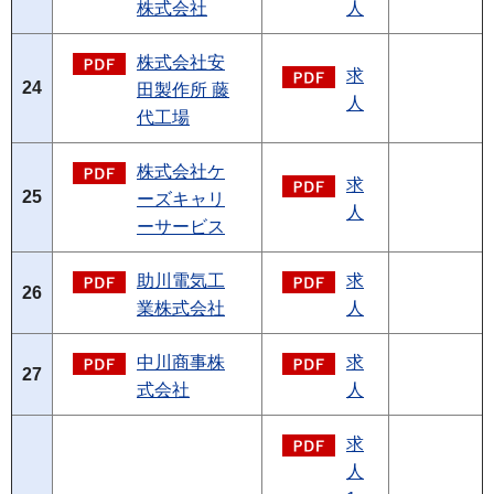
株式会社
人
株式会社安
求
24
田製作所 藤
人
代工場
株式会社ケ
求
25
ーズキャリ
人
ーサービス
助川電気工
求
26
業株式会社
人
中川商事株
求
27
式会社
人
求
人