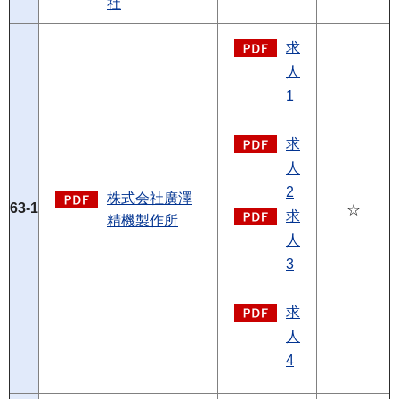
社
求
人
1
求
人
2
株式会社廣澤
63-1
☆
求
精機製作所
人
3
求
人
4