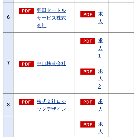
羽田タートル
求
6
サービス株式
人
会社
求
人
1
7
中山株式会社
求
人
2
株式会社ロジ
求
8
ックデザイン
人
求
人