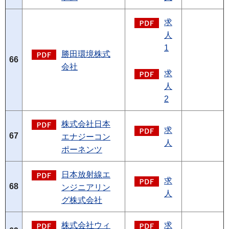
求
人
1
勝田環境株式
66
会社
求
人
2
株式会社日本
求
67
エナジーコン
人
ポーネンツ
日本放射線エ
求
68
ンジニアリン
人
グ株式会社
株式会社ウィ
求