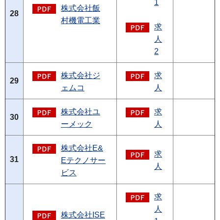
1
株式会社飯
28
村機電工業
求
人
2
株式会社ジ
求
29
ェムコ
人
株式会社ユ
求
30
ーメック
人
株式会社E&
求
31
Eテクノサー
人
ビス
求
人
株式会社ISE