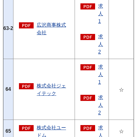
求
人
1
広沢商事株式
63-2
会社
求
人
2
求
人
1
株式会社ジェ
64
☆
イテック
求
人
2
株式会社ユー
求
65
☆
ドム
人