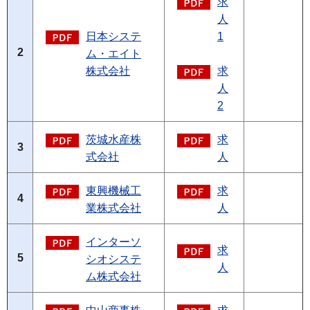
求
人
日本システ
1
2
ム・エイト
株式会社
求
人
2
茨城水産株
求
3
式会社
人
東興機械工
求
4
業株式会社
人
インターソ
求
5
シオシステ
人
ム株式会社