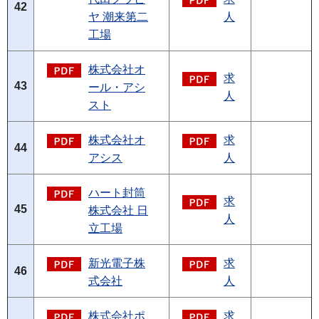
42
ヤ 潮来第二
人
工場
株式会社オ
求
43
ール・アシ
人
スト
株式会社オ
求
44
アシス
人
ハート封筒
求
45
株式会社 日
人
立工場
新光電子株
求
46
式会社
人
株式会社ポ
求