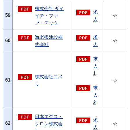
株式会社 ダイ
求
59
イチ・ファ
☆
人
ブ・テック
海老根建設株
求
60
☆
式会社
人
求
人
1
株式会社コメ
61
☆
リ
求
人
2
日本エクス・
求
62
クロン株式会
☆
人