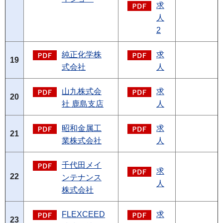
求
人
2
純正化学株
求
19
式会社
人
山九株式会
求
20
社 鹿島支店
人
昭和金属工
求
21
業株式会社
人
千代田メイ
求
22
ンテナンス
人
株式会社
FLEXCEED
求
23