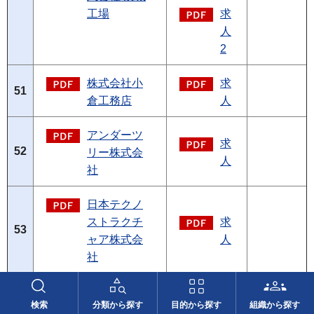
工場
求
人
2
株式会社小
求
51
倉工務店
人
アンダーツ
求
52
リー株式会
人
社
日本テクノ
ストラクチ
求
53
ャア株式会
人
社
カバヤ食品
求
54
検索
分類から探す
目的から探す
組織から探す
株式会社
人