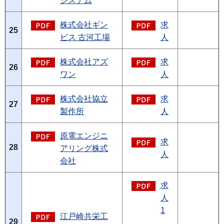
システム
株式会社ギン
求
25
ビス 古河工場
人
株式会社アズ
求
26
ワン
人
株式会社協立
求
27
製作所
人
原電エンジニ
求
28
アリング株式
人
会社
求
人
1
江戸崎共栄工
29