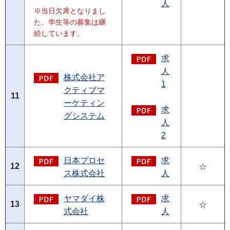
人
※当日欠席となりまし
た。学生等の募集は継
続しています。
求
人
株式会社ア
1
クティブマ
11
ーケティン
求
グシステム
人
2
日本プロセ
求
12
☆
ス株式会社
人
ヤマダイ株
求
13
☆
式会社
人