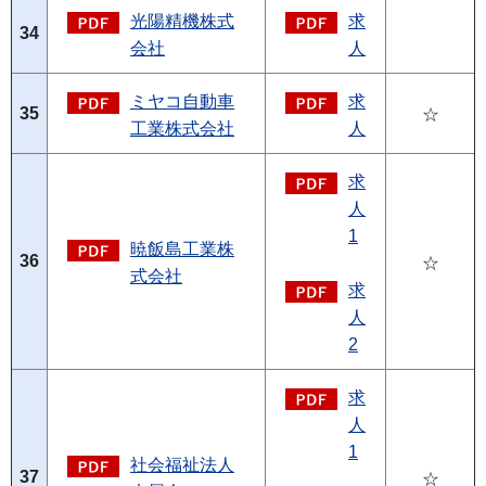
光陽精機株式
求
34
会社
人
ミヤコ自動車
求
35
☆
工業株式会社
人
求
人
1
暁飯島工業株
36
☆
式会社
求
人
2
求
人
1
社会福祉法人
37
☆