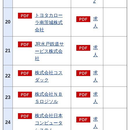
2
トヨタカロー
求
20
ラ南茨城株式
人
会社
JR水戸鉄道サ
求
21
ービス株式会
人
社
株式会社コス
求
22
ダック
人
株式会社ＮＢ
求
23
Ｓロジソル
人
株式会社日本
求
24
コンピュータ
人