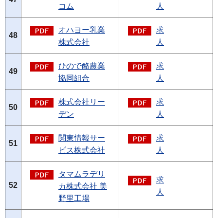
コム
人
オハヨー乳業
求
48
株式会社
人
ひので酪農業
求
49
協同組合
人
株式会社リー
求
50
デン
人
関東情報サー
求
51
ビス株式会社
人
タマムラデリ
求
52
カ株式会社 美
人
野里工場