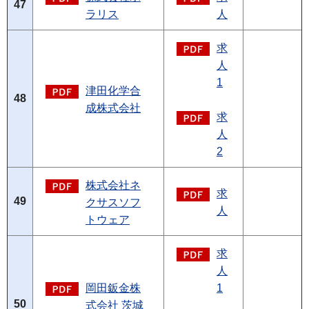
47
ラリス
人
求
人
1
津田化学合
48
成株式会社
求
人
2
株式会社ネ
求
49
クサスソフ
人
トウェア
求
人
岡田鈑金株
1
50
式会社 茨城