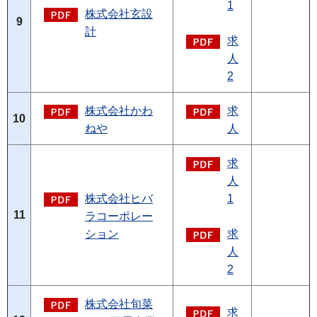
1
株式会社玄設
9
計
求
人
2
株式会社かわ
求
10
ねや
人
求
人
株式会社ヒバ
1
11
ラコーポレー
ション
求
人
2
株式会社旬菜
求