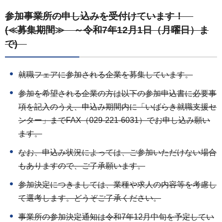
参加事業所の申し込みを受付けています！
(≪募集期間≫ ～令和7年12月1日（月曜日）ま
で)
就職フェアに参加される企業を募集しています。
参加を希望される企業の方は以下の参加申込書に必要事
項を記入のうえ、申込み期間内に「いばらき就職支援セ
ンター」までFAX（029-221-6031）でお申し込み願い
ます。
なお、申込み状況によっては、ご参加いただけない場合
もありますので、ご了承願います。
参加決定につきましては、業種や求人の内容等を考慮し
て選考します。どうぞご了承ください。
事業所の参加決定通知は令和7年12月中旬を予定してい