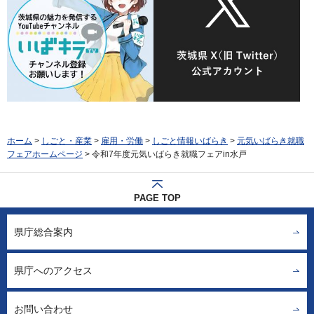
ホーム
>
しごと・産業
>
雇用・労働
>
しごと情報いばらき
>
元気いばらき就職
フェアホームページ
> 令和7年度元気いばらき就職フェアin水戸
PAGE TOP
県庁総合案内
県庁へのアクセス
お問い合わせ