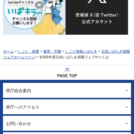
ホーム
>
しごと・産業
>
雇用・労働
>
しごと情報いばらき
>
元気いばらき就職
フェアホームページ
> 令和8年度元気いばらき就職フェアinつくば
PAGE TOP
県庁総合案内
県庁へのアクセス
お問い合わせ