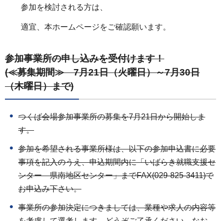
参加を検討される方は、
適宜、本ホームページをご確認願います。
参加事業所の申し込みを受付けます！
(≪募集期間≫ 7
月21日（火曜日）～7月30日
（木曜日）
まで)
つくば会場参加事業所の募集を7月21日から開始しま
す。
参加を希望される事業所様は、以下の参加申込書に必要
事項を記入のうえ、申込期間内に「いばらき就職支援セ
ンター 県南地区センター」までFAX(029-825-3411)で
お申込み下さい。
事業所の参加決定につきましては、業種や求人の内容等
を考慮して選考します。どうぞご了承ください。なお、