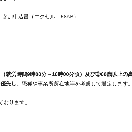
 参加申込書（エクセル：58KB）
就労時間9時00分～16時00分頃）及び②60歳以上の
て優先し、
職種や事業所所在地等を考慮して選定します
ております。