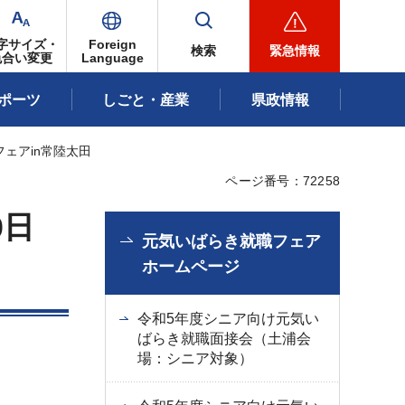
字サイズ・
Foreign
検索
緊急情報
色合い変更
Language
ポーツ
しごと・産業
県政情報
フェアin常陸太田
ページ番号：72258
0日
元気いばらき就職フェア
ホームページ
令和5年度シニア向け元気い
ばらき就職面接会（土浦会
場：シニア対象）