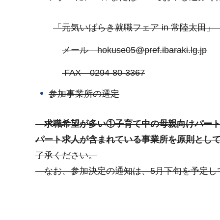
「元気いばらき就職フェア in 常陸太田」
メール hokuse05@pref.ibaraki.lg.jp
FAX 0294-80-3367
参加事業所の選定
求職希望が多い①子育て中の母親向けパート（
パート求人が含まれている事業所を原則とし
了承ください。
なお、参加決定の通知は、5月下旬を予定し