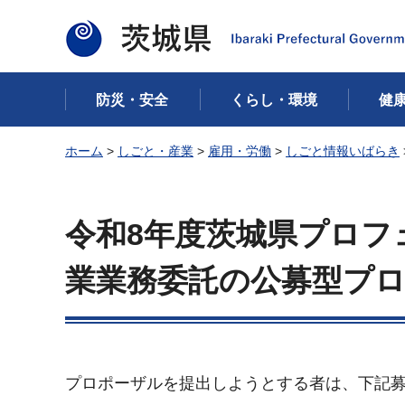
茨城県
防災・安全
くらし・環境
健
ホーム
>
しごと・産業
>
雇用・労働
>
しごと情報いばらき
令和8年度茨城県プロフ
業業務委託の公募型プ
プロポーザルを提出しようとする者は、下記