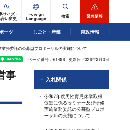
字サイズ・
Foreign
検索
緊急情報
色合い変更
Language
ポーツ
しごと・産業
県政情報
業業務委託の公募型プロポーザルの実施について
ページ番号：61498
更新日:2026年3月3日
営事
入札関係
令和7年度男性育児休業取得
促進に係るセミナー及び研修
実施業務委託の公募型プロポ
ーザルの実施について