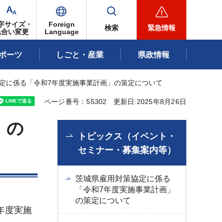
字サイズ・
Foreign
検索
緊急情報
色合い変更
Language
ポーツ
しごと・産業
県政情報
協定に係る「令和7年度実施事業計画」の策定について
ページ番号：55302
更新日:2025年8月26日
」の
トピックス（イベント・
セミナー・募集案内等）
茨城県雇用対策協定に係る
「令和7年度実施事業計画」
の策定について
年度実施