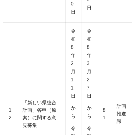
0
日
日
令
令
和
和
8
8
年
年
2
3
月
月
1
2
1
7
日
日
「新しい県総合
計画
か
か
1
計画」答申（原
8
推進
ら
ら
2
案）に関する意
1
課
見募集
令
令