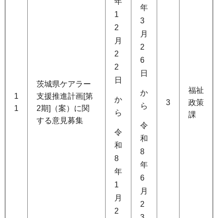
年
年
1
3
2
月
月
2
2
6
2
日
日
茨城県ケアラー
福祉
か
1
支援推進計画[第
か
3
政策
ら
1
2期]（案）に関
ら
課
する意見募集
令
令
和
和
8
8
年
年
6
1
月
月
2
2
3