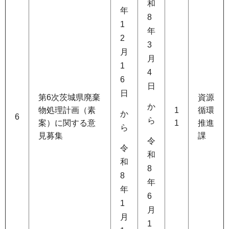
和
年
8
1
年
2
3
月
月
1
4
6
日
日
第6次茨城県廃棄
資源
か
物処理計画（素
1
循環
か
6
ら
案）に関する意
1
推進
ら
見募集
課
令
令
和
和
8
8
年
年
6
1
月
月
1