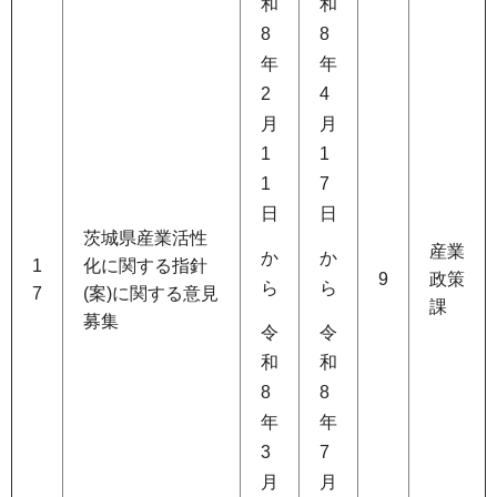
和
和
8
8
年
年
2
4
月
月
1
1
1
7
日
日
茨城県産業活性
産業
か
か
1
化に関する指針
9
政策
ら
ら
7
(案)に関する意見
課
募集
令
令
和
和
8
8
年
年
3
7
月
月