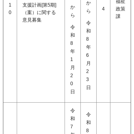
福祉
か
1
支援計画[第5期]
か
4
政策
ら
0
（案）に関する
ら
課
意見募集
令
令
和
和
8
8
年
年
6
1
月
月
2
2
3
0
日
日
令
令
和
和
7
8