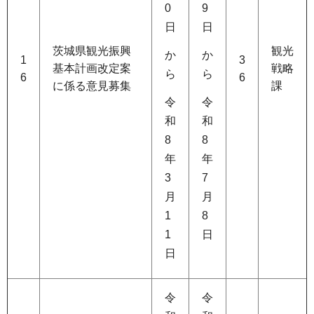
0
9
日
日
茨城県観光振興
観光
か
か
1
3
基本計画改定案
戦略
ら
ら
6
6
に係る意見募集
課
令
令
和
和
8
8
年
年
3
7
月
月
1
8
1
日
日
令
令