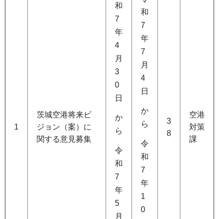
和
和
7
7
年
年
4
7
月
月
3
4
0
日
日
か
茨城空港将来ビ
空港
か
3
ら
1
ジョン（案）に
対策
ら
8
関する意見募集
課
令
令
和
和
7
7
年
年
1
5
0
月