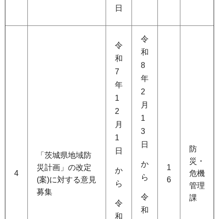
日
令
令
和
和
8
7
年
年
2
1
月
2
1
月
3
1
日
防
日
「茨城県地域防
災・
か
災計画」の改定
1
か
4
危機
ら
(案)に対する意見
6
ら
管理
募集
令
課
令
和
和