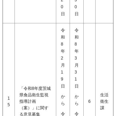
0
0
日
日
令
令
和
和
8
8
年
年
2
3
月
月
1
3
9
1
日
日
「令和8年度茨城
県食品衛生監視
生活
か
か
1
指導計画
6
衛生
ら
ら
5
（案）」に関す
課
令
令
る意見募集