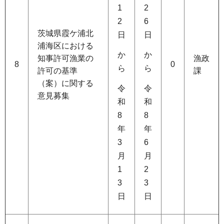
1
2
2
6
茨城県霞ケ浦北
日
日
浦海区における
か
か
知事許可漁業の
漁政
8
0
ら
ら
許可の基準
課
（案）に関する
令
令
意見募集
和
和
8
8
年
年
3
6
月
月
1
2
3
3
日
日