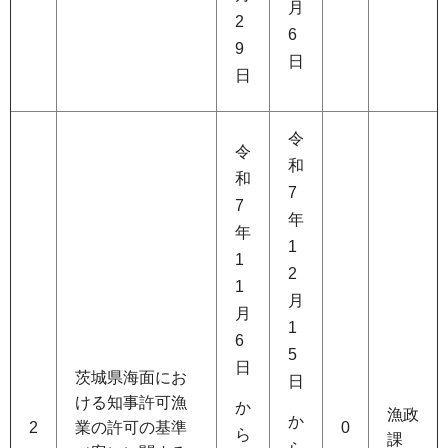
月
2
6
9
日
日
令
令
和
和
7
7
年
年
1
1
2
1
月
月
1
6
5
日
茨城県海面にお
日
ける知事許可漁
か
漁政
か
2
業の許可の基準
0
ら
課