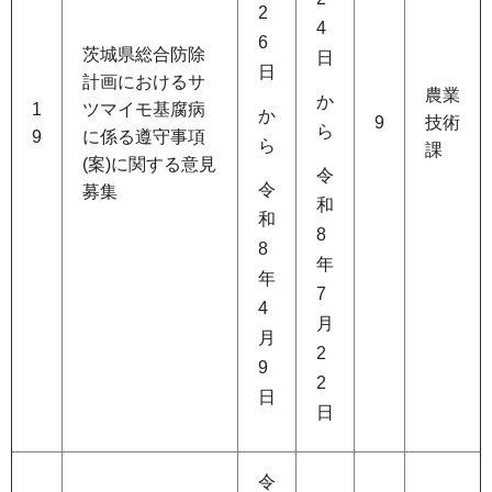
2
4
6
茨城県総合防除
日
日
計画におけるサ
農業
か
1
ツマイモ基腐病
か
9
技術
ら
9
に係る遵守事項
ら
課
(案)に関する意見
令
令
募集
和
和
8
8
年
年
7
4
月
月
2
9
2
日
日
令