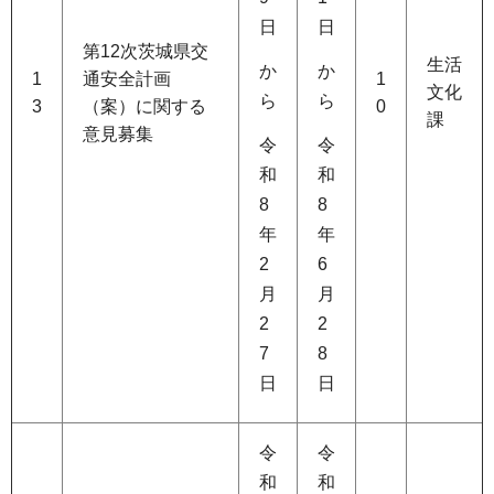
日
日
第12次茨城県交
生活
か
か
1
通安全計画
1
文化
ら
ら
3
（案）に関する
0
課
意見募集
令
令
和
和
8
8
年
年
2
6
月
月
2
2
7
8
日
日
令
令
和
和