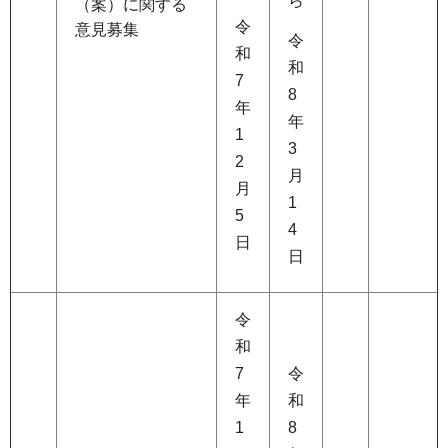
ら
（案）に関する
令
意見募集
令
和
和
7
8
年
年
1
3
2
月
月
1
5
4
日
日
令
和
7
令
年
和
1
8