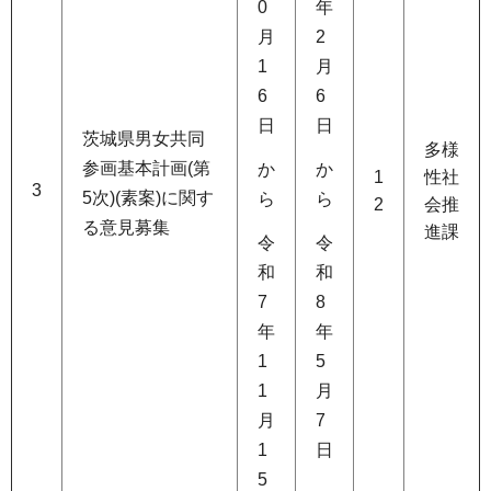
0
年
月
2
1
月
6
6
日
日
茨城県男女共同
多様
参画基本計画(第
か
か
1
性社
3
5次)(素案)に関す
ら
ら
2
会推
る意見募集
進課
令
令
和
和
7
8
年
年
1
5
1
月
月
7
1
日
5