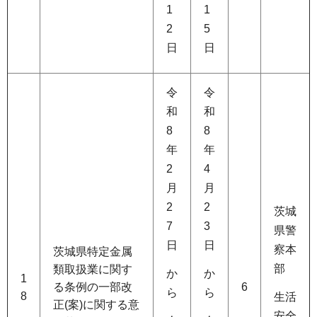
1
1
2
5
日
日
令
令
和
和
8
8
年
年
2
4
月
月
2
2
茨城
7
3
県警
日
日
察本
茨城県特定金属
部
類取扱業に関す
か
か
1
る条例の一部改
6
ら
ら
8
生活
正(案)に関する意
安全