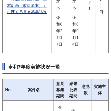
か
か
2
本計画（改訂原案）」
川
ら
ら
1
に関する意見募集結果
課
令
令
和8
和8
年2
年9
月1
月1
7日
4日
令和7年度実施状況一覧
意見
結果
意見
実施主
No.
案件名
募集
公表
数
体
期間
期間
令
令