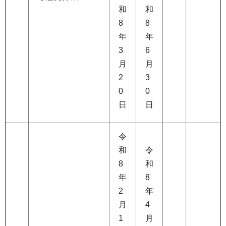
和
和
8
8
年
年
3
6
月
月
2
3
0
0
日
日
令
和
令
8
和
年
8
2
年
月
4
1
月