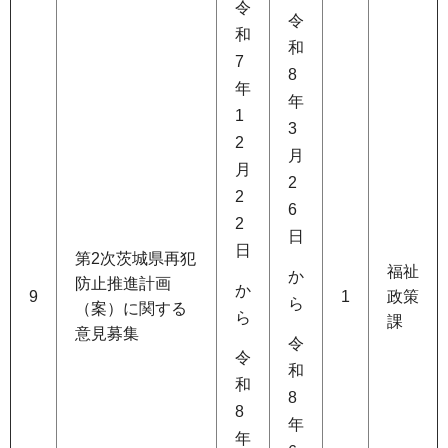
令
令
和
和
7
8
年
年
1
3
2
月
月
2
2
6
2
日
日
第2次茨城県再犯
福祉
か
防止推進計画
か
9
1
政策
ら
（案）に関する
ら
課
意見募集
令
令
和
和
8
8
年
年