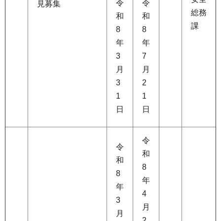
令
令
見募集
総務
和
和
課
8
8
年
年
3
7
月
月
3
2
1
1
日
日
令
令
和
和
8
8
年
年
4
3
月
月
2