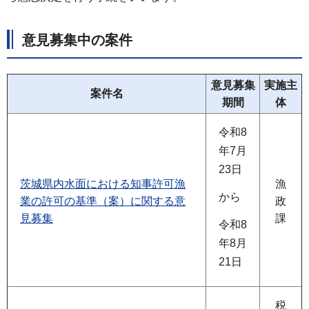
意見募集中の案件
意見募集
実施主
案件名
期間
体
令和8
年7月
23日
茨城県内水面における知事許可漁
漁
から
業の許可の基準（案）に関する意
政
見募集
課
令和8
年8月
21日
税