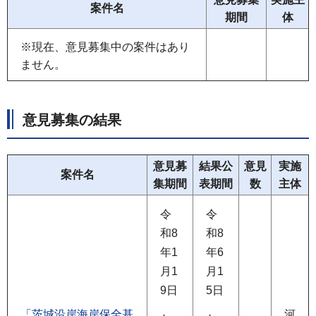
案件名
期間
体
※現在、意見募集中の案件はあり
ません。
意見募集の結果
意見募
結果公
意見
実施
案件名
集期間
表期間
数
主体
令
令
和8
和8
年1
年6
月1
月1
9日
5日
「茨城沿岸海岸保全基
河