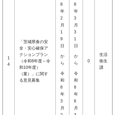
8
8
年
年
2
3
月
月
1
3
9
1
「茨城県食の安
日
日
全・安心確保ア
クションプラン
生活
か
か
1
（令和8年度～令
0
衛生
ら
ら
4
和10年度）
課
令
令
（案）」に関す
和
和
る意見募集
8
8
年
年
3
6
月
月
2
3