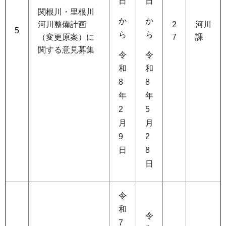
日
日
関根川・里根川
か
か
河川整備計画
2
河川
5
ら
ら
（変更原案）に
7
課
関する意見募集
令
令
和
和
8
8
年
年
2
5
月
月
9
2
日
8
日
令
和
令
7