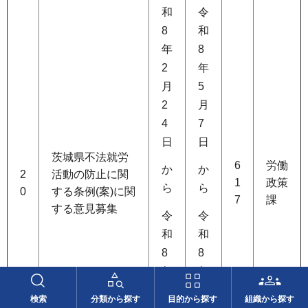
和
令
8
和
年
8
2
年
月
5
2
月
4
7
日
日
茨城県不法就労
6
労働
か
か
2
活動の防止に関
1
政策
ら
ら
0
する条例(案)に関
7
課
する意見募集
令
令
和
和
8
8
年
年
3
8
検索
分類から探す
目的から探す
組織から探す