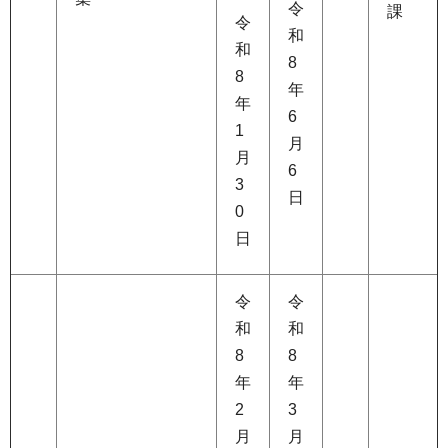
令
課
令
和
和
8
8
年
年
6
1
月
月
6
3
日
0
日
令
令
和
和
8
8
年
年
2
3
月
月