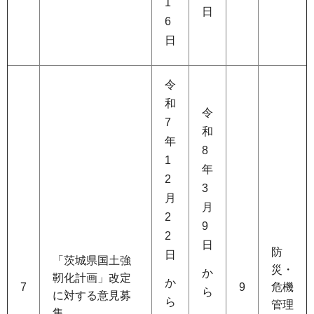
1
日
6
日
令
和
令
7
和
年
8
1
年
2
3
月
月
2
9
2
日
防
日
「茨城県国土強
災・
か
靭化計画」改定
か
7
9
危機
ら
に対する意見募
ら
管理
集