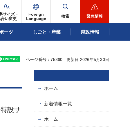
字サイズ・
Foreign
検索
緊急情報
色合い変更
Language
ポーツ
しごと・産業
県政情報
ページ番号：75360
更新日:2026年5月30日
ホーム
新着情報一覧
る特設サ
ホーム