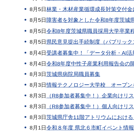
8月5日
林業・木材産業循環成長対策交付金
8月5日
障害者を対象とした令和8年度茨城
8月5日
令和8年度茨城県職員採用大学卒業
8月5日
県民意見提出手続制度（パブリック
8月4日
受講者募集中！「データ分析・AI
8月4日
令和8年度中性子産業利用報告会の
8月3日
茨城県病院局職員募集
8月3日
情報テクノロジー大学校 オープン
8月3日
（R8参加者募集中！）企業向けリ
8月3日
（R8参加者募集中！）個人向けリ
8月3日
茨城県庁舎11階アトリウムにおけ
8月1日
令和８年度 県北６市町イベント情報