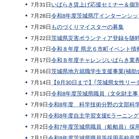
7月31日
いばらき賃上げ応援セミナー＆個
7月28日
令和8年度茨城県庁インターンシ
7月28日
ものづくりマイスターの募集
7月22日
茨城県災害ボランティア登録を随
7月17日
令和８年度 県北６市町イベント情
7月17日
令和８年度チャレンジいばらき業
7月16日
茨城県地方就職学生支援事業(補助
7月14日
【9月30日まで】｢茨城県女性リ
7月13日
令和8年度茨城県職員（文化財主
7月9日
令和8年度 科学技術分野の文部科
7月7日
令和8年度自主学習支援Eラーニン
7月2日
令和7年度茨城県職員（船舶員）採
7月1日
令和8年度茨城県職員等採用高校卒