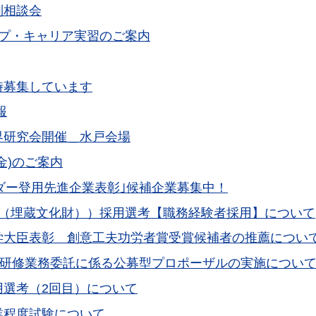
別相談会
ップ・キャリア実習のご案内
時募集しています
報
界研究会開催＿水戸会場
金)のご案内
ーダー登用先進企業表彰｣候補企業募集中！
事（埋蔵文化財））採用選考【職務経験者採用】について
学大臣表彰 創意工夫功労者賞受賞候補者の推薦につい
グ研修業務委託に係る公募型プロポーザルの実施につい
用選考（2回目）について
業程度試験について