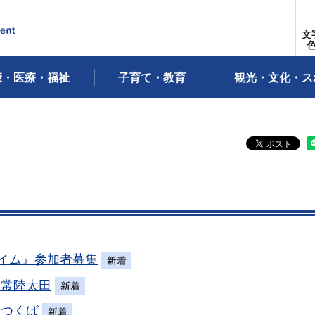
文
康・医療・福祉
子育て・教育
観光・文化・ス
イム』参加者募集
n常陸太田
nつくば