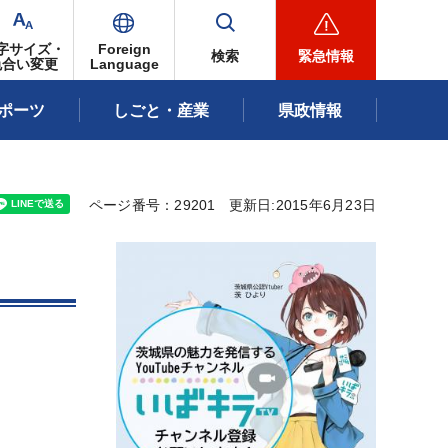
字サイズ・
Foreign
検索
緊急情報
色合い変更
Language
ポーツ
しごと・産業
県政情報
ページ番号：29201
更新日:2015年6月23日