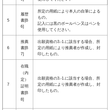
所定の用紙により本人の自筆による
履歴
もの。
5
書[B
記入には黒のボールペン又はペンを
6]
使用してください。
推薦
出願資格の3.-1.に該当する場合、所
6
書[B
定の用紙により推薦者が作成し、封
7]
印したもの。
在職
（内
出願資格の3.-1.に該当する場合、所
定）
7
定の用紙により推薦者が作成し、封
証明
印したもの。
書[B
8]