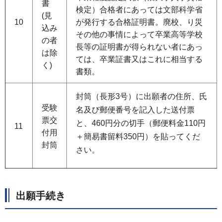
書
検定）合格者にあっては文部科学省
(見
10
が発行する合格証明書。廃校、り災
込み
その他の事情によって卒業高等学校
の者
長等の証明書が得られない者にあっ
は除
ては、卒業証書又はこれに相当する
く)
書類。
封筒（長形3号）に出願者の住所、氏
受験
名及び郵便番号を記入した送付票
票交
と、460円分の切手（郵便料金110円
11
付用
＋簡易書留料350円）を貼ってくだ
封筒
さい。
出願手続き