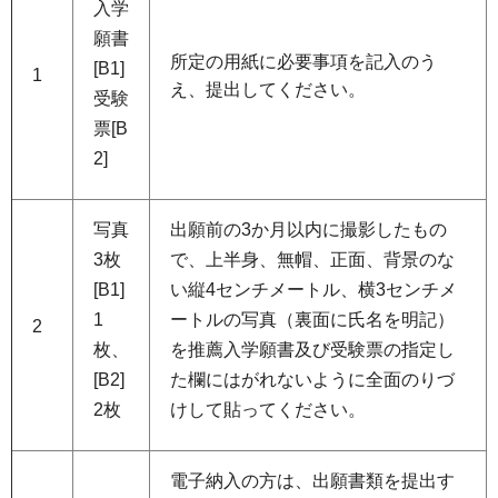
入学
願書
所定の用紙に必要事項を記入のう
[B1]
1
え、提出してください。
受験
票[B
2]
写真
出願前の3か月以内に撮影したもの
3枚
で、上半身、無帽、正面、背景のな
[B1]
い縦4センチメートル、横3センチメ
1
ートルの写真（裏面に氏名を明記）
2
枚、
を推薦入学願書及び受験票の指定し
[B2]
た欄にはがれないように全面のりづ
2枚
けして貼ってください。
電子納入の方は、出願書類を提出す