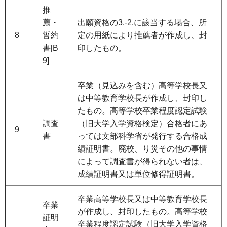
推
薦・
出願資格の3.-2.に該当する場合、所
8
誓約
定の用紙により推薦者が作成し、封
書[B
印したもの。
9]
卒業（見込みを含む）高等学校長又
は中等教育学校長が作成し、封印し
たもの。高等学校卒業程度認定試験
調査
（旧大学入学資格検定）合格者にあ
9
書
っては文部科学省が発行する合格成
績証明書。廃校、り災その他の事情
によって調査書が得られない者は、
成績証明書又は単位修得証明書。
卒業高等学校長又は中等教育学校長
卒業
が作成し、封印したもの。高等学校
証明
卒業程度認定試験（旧大学入学資格