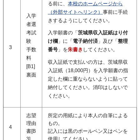
る前に、
本校のホームページから
（外部サイトへリンク）
事前に手続
入学
きするようにしてください。
者選
考試
入学願書の「
茨城県収入証紙はり付
験
け欄
」に「
電子納付済
」及び「
整理
3
手数
番号
」を
朱書き
してください。
料
収入証紙で支払いの方は、茨城県収
[B1]
入証紙（18,000円）を入学願書の指
裏面
定した欄に重ならないように貼って
納付してください。消印はしないで
ください。
志望
所定の用紙により本人の自筆による
理由
もの。
4
書[B
記入には黒のボールペン又はペンを
3]
使用してください。