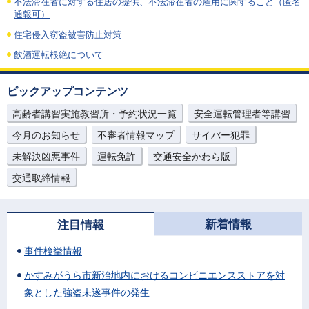
不法滞在者に対する住居の提供、不法滞在者の雇用に関すること（匿名
通報可）
住宅侵入窃盗被害防止対策
飲酒運転根絶について
ピックアップコンテンツ
高齢者講習実施教習所・予約状況一覧
安全運転管理者等講習
今月のお知らせ
不審者情報マップ
サイバー犯罪
未解決凶悪事件
運転免許
交通安全かわら版
交通取締情報
新着情報
注目情報
事件検挙情報
かすみがうら市新治地内におけるコンビニエンスストアを対
象とした強盗未遂事件の発生