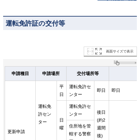
運転免許証の交付等
画面サイズで表示
申請種目
申請場所
交付場所等
平
運転免許セ
即日
即日
日
ンター
運転免
運転免許セ
後日
許セン
ンター
日
(約2
ター
住所地を管
曜
週間
更新申請
轄する警察
後)