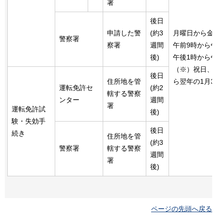
署
後日
申請した警
(約3
月曜日から金
警察署
察署
週間
午前9時から午
後)
午後1時から午
（※）祝日、土
後日
住所地を管
ら翌年の1月
運転免許セ
(約2
轄する警察
ンター
週間
署
運転免許試
後)
験・失効手
後日
続き
住所地を管
(約3
警察署
轄する警察
週間
署
後)
ページの先頭へ戻る