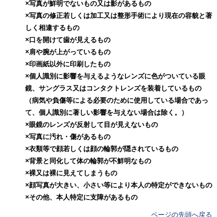
×写真が鮮明でないもの又は影があるもの
×写真の修正若しくは加工又は整形手術により現在の容貌と著
しく相違するもの
×口を開けて歯が見えるもの
×肩や腕が上がっているもの
×印画紙以外に印刷したもの
×個人識別に影響を与えるようなレンズに色がついている眼
鏡、サングラス又はコンタクトレンズを装着しているもの
（病気や負傷等による必要のために使用している場合であっ
て、個人識別に著しい影響を与えない場合は除く。）
×眼鏡のレンズが反射して目が見えないもの
×写真に汚れ・傷があるもの
×衣類等で顔若しくは顔の輪郭が隠されているもの
×背景と同化して体の輪郭が不鮮明なもの
×裸又は裸に見えてしまうもの
×顔写真が大きい、小さい等により本人の特定ができないもの
×その他、本人特定に支障があるもの
ページの先頭へ戻る