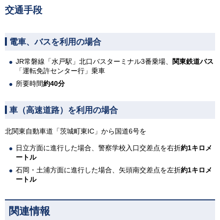
交通手段
電車、バスを利用の場合
JR常磐線「水戸駅」北口バスターミナル3番乗場、
関東鉄道バス
「運転免許センター行」乗車
所要時間
約40分
車（高速道路）を利用の場合
北関東自動車道「茨城町東IC」から国道6号を
日立方面に進行した場合、警察学校入口交差点を右折
約1キロメ
ートル
石岡・土浦方面に進行した場合、矢頭南交差点を左折
約1キロメ
ートル
関連情報