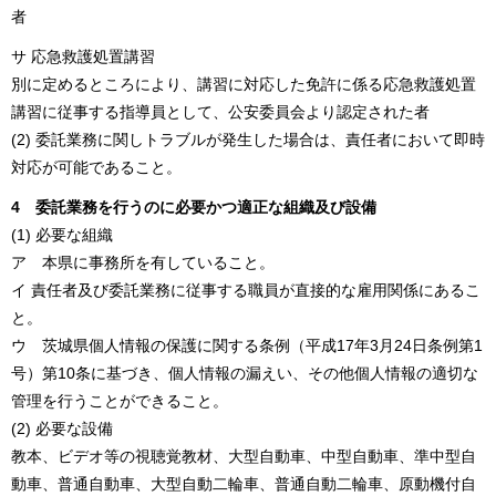
者
サ 応急救護処置講習
別に定めるところにより、講習に対応した免許に係る応急救護処置
講習に従事する指導員として、公安委員会より認定された者
(2) 委託業務に関しトラブルが発生した場合は、責任者において即時
対応が可能であること。
4 委託業務を行うのに必要かつ適正な組織及び設備
(1) 必要な組織
ア 本県に事務所を有していること。
イ 責任者及び委託業務に従事する職員が直接的な雇用関係にあるこ
と。
ウ 茨城県個人情報の保護に関する条例（平成17年3月24日条例第1
号）第10条に基づき、個人情報の漏えい、その他個人情報の適切な
管理を行うことができること。
(2) 必要な設備
教本、ビデオ等の視聴覚教材、大型自動車、中型自動車、準中型自
動車、普通自動車、大型自動二輪車、普通自動二輪車、原動機付自