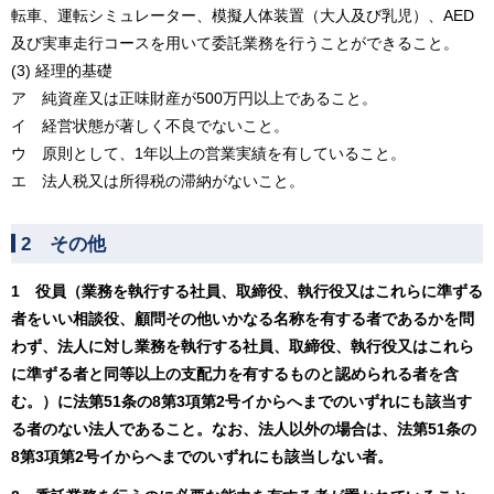
転車、運転シミュレーター、模擬人体装置（大人及び乳児）、AED
及び実車走行コースを用いて委託業務を行うことができること。
(3) 経理的基礎
ア 純資産又は正味財産が500万円以上であること。
イ 経営状態が著しく不良でないこと。
ウ 原則として、1年以上の営業実績を有していること。
エ 法人税又は所得税の滞納がないこと。
2 その他
1 役員（業務を執行する社員、取締役、執行役又はこれらに準ずる
者をいい相談役、顧問その他いかなる名称を有する者であるかを問
わず、法人に対し業務を執行する社員、取締役、執行役又はこれら
に準ずる者と同等以上の支配力を有するものと認められる者を含
む。）に法第51条の8第3項第2号イからへまでのいずれにも該当す
る者のない法人であること。なお、法人以外の場合は、法第51条の
8第3項第2号イからへまでのいずれにも該当しない者。