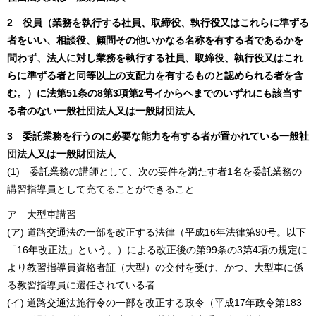
2 役員（業務を執行する社員、取締役、執行役又はこれらに準ずる
者をいい、相談役、顧問その他いかなる名称を有する者であるかを
問わず、法人に対し業務を執行する社員、取締役、執行役又はこれ
らに準ずる者と同等以上の支配力を有するものと認められる者を含
む。）に法第51条の8第3項第2号イからヘまでのいずれにも該当す
る者のない一般社団法人又は一般財団法人
3 委託業務を行うのに必要な能力を有する者が置かれている一般社
団法人又は一般財団法人
(1) 委託業務の講師として、次の要件を満たす者1名を委託業務の
講習指導員として充てることができること
ア 大型車講習
(ア) 道路交通法の一部を改正する法律（平成16年法律第90号。以下
「16年改正法」という。）による改正後の第99条の3第4項の規定に
より教習指導員資格者証（大型）の交付を受け、かつ、大型車に係
る教習指導員に選任されている者
(イ) 道路交通法施行令の一部を改正する政令（平成17年政令第183