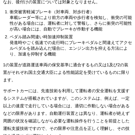
なお、後付けの装置については対象となりません。
衝突被害軽減ブレーキ（対車両、対歩行者）
車載レーダー等により前方の車両や歩行者を検知し、衝突の可能
性がある場合には、運転者に対して警報し、さらに衝突の可能性
が高い場合には、自動でブレーキが作動する機能
ペダル踏み間違い時加速抑制装置
発進時やごく低速での走行時にブレーキペダルと間違えてアクセ
ルペダルを踏み込んだ場合に、エンジン出力を抑える方法によ
り、加速を抑制する機能
1の装置が道路運送車両の保安基準に適合するもの又は1及び2の装
置がそれぞれ国土交通大臣による性能認定を受けているものに限り
ます。
サポートカーには、先進技術を利用して運転者の安全運転を支援す
るシステムが搭載されていますが、このシステムは、例えば、一定
以上の速度で走行している場合には、適切に作動しない場合がある
などの限界があります。自動運行装置とは異なり、運転者が絶えず
周囲の状況を確認しながら必要な運転操作を行うことを前提とした
運転支援技術ですので、その限界や注意点を正しく理解し、その技