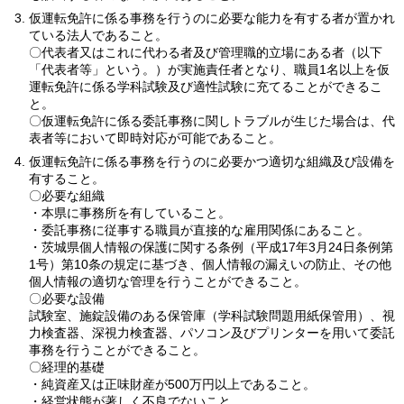
仮運転免許に係る事務を行うのに必要な能力を有する者が置かれ
ている法人であること。
〇代表者又はこれに代わる者及び管理職的立場にある者（以下
「代表者等」という。）が実施責任者となり、職員1名以上を仮
運転免許に係る学科試験及び適性試験に充てることができるこ
と。
〇仮運転免許に係る委託事務に関しトラブルが生じた場合は、代
表者等において即時対応が可能であること。
仮運転免許に係る事務を行うのに必要かつ適切な組織及び設備を
有すること。
〇必要な組織
・本県に事務所を有していること。
・委託事務に従事する職員が直接的な雇用関係にあること。
・茨城県個人情報の保護に関する条例（平成17年3月24日条例第
1号）第10条の規定に基づき、個人情報の漏えいの防止、その他
個人情報の適切な管理を行うことができること。
〇必要な設備
試験室、施錠設備のある保管庫（学科試験問題用紙保管用）、視
力検査器、深視力検査器、パソコン及びプリンターを用いて委託
事務を行うことができること。
〇経理的基礎
・純資産又は正味財産が500万円以上であること。
・経営状態が著しく不良でないこと。