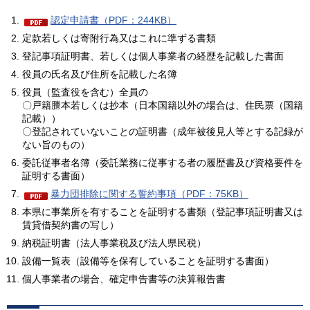
認定申請書（PDF：244KB）
定款若しくは寄附行為又はこれに準ずる書類
登記事項証明書、若しくは個人事業者の経歴を記載した書面
役員の氏名及び住所を記載した名簿
役員（監査役を含む）全員の
〇戸籍謄本若しくは抄本（日本国籍以外の場合は、住民票（国籍
記載））
〇登記されていないことの証明書（成年被後見人等とする記録が
ない旨のもの）
委託従事者名簿（委託業務に従事する者の履歴書及び資格要件を
証明する書面）
暴力団排除に関する誓約事項（PDF：75KB）
本県に事業所を有することを証明する書類（登記事項証明書又は
賃貸借契約書の写し）
納税証明書（法人事業税及び法人県民税）
設備一覧表（設備等を保有していることを証明する書面）
個人事業者の場合、確定申告書等の決算報告書