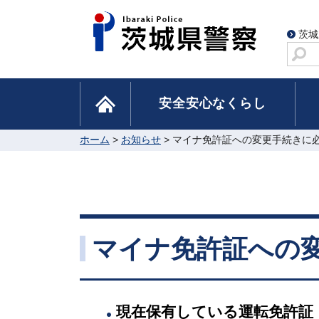
茨城
サ
イ
ト
home
安全安心なくらし
内
検
索
ホーム
>
お知らせ
> マイナ免許証への変更手続きに
マイナ免許証への
現在保有している運転免許証