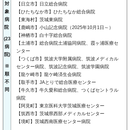
対
【日立市】日立総合病院
象
【ひたちなか市】ひたちなか総合病院
病
【東海村】茨城東病院
院
【鹿嶋市】小山記念病院（2025年10月1日～）
【神栖市】白十字総合病院
(23
【土浦市】総合病院土浦協同病院、霞ヶ浦医療セ
病
ンター
院)
【つくば市】筑波大学附属病院、筑波メディカル
※
センター病院、筑波記念病院、筑波学園病院
順
【龍ケ崎市】龍ケ崎済生会病院
不
【取手市】JAとりで総合医療センター
同
【牛久市】牛久愛和総合病院、つくばセントラル
病院
【阿見町】東京医科大学茨城医療センター
【筑西市】茨城県西部メディカルセンター
【境町】茨城西南医療センター病院