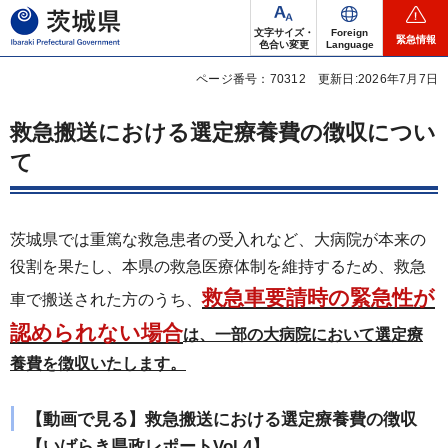
茨城県
文字サイズ・
Foreign
緊急情報
色合い変更
Language
ページ番号：70312
更新日:2026年7月7日
救急搬送における選定療養費の徴収につい
て
茨城県では重篤な救急患者の受入れなど、大病院が本来の
役割を果たし、本県の救急医療体制を維持するため、救急
救急車要請時の緊急性が
車で搬送された方のうち、
認められない場合
は、一部の大病院において選定療
養費を徴収いたします。
【動画で見る】救急搬送における選定療養費の徴収
【いばらき県政レポートVol.4】