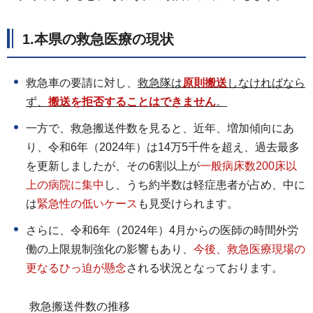
1.本県の救急医療の現状
救急車の要請に対し、
救急隊は
原則
搬送
しなければなら
ず、
搬送を拒否することはできません
。
一方で、救急搬送件数を見ると、近年、増加傾向にあ
り、令和6年（2024年）は14万5千件を超え、過去最多
を更新しましたが、その6割以上が
一般病床数200床以
上の病院に集中
し、うち約半数は軽症患者が占め、中に
は
緊急性の低いケース
も見受けられます。
さらに、令和6年（2024年）4月からの医師の時間外労
働の上限規制強化の影響もあり、
今後、救急医療現場の
更なるひっ迫が懸念
される状況となっております。
救急搬送件数の推移