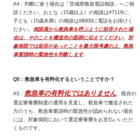
A4：判断に迷う場合は「茨城県救急電話相談」へご相
談ください。おとな（15歳以上）の相談は#7119に、
子ども（15歳未満）の相談は#8000に電話をお掛けく
ださい。
相談員から救急車を呼ぶように助言された場
合は、そのことを搬送先の医師に伝えてください
。
対
象病院では助言があったことを最大限考慮の上、救急
車要請時の緊急性を判断します
。
Q5：救急車を有料化するということですか？
救急車の有料化ではありません
A5：
。既存の
選定療養費制度の運用を見直し、救急車で搬送された
方のうち、救急車要請時の緊急性が認められない場合
には、対象病院において選定療養費をお支払いいただ
くものです。