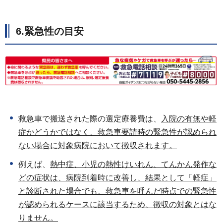
6.緊急性の目安
救急車で搬送された際の選定療養費は、
入院の有無や軽
症かどうかではなく、救急車要請時の緊急性が認められ
ない場合に対象病院において徴収されます。
例えば、
熱中症、小児の熱性けいれん、てんかん発作な
どの症状は、病院到着時に改善し、結果として「軽症」
と診断された場合でも、救急車を呼んだ時点での緊急性
が認められるケースに該当するため、徴収の対象とはな
りません。