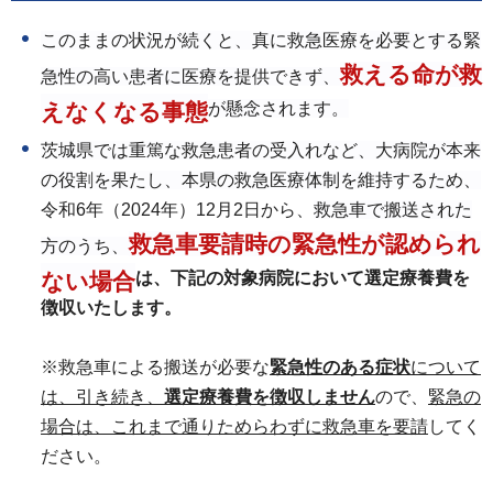
このままの状況が続くと、真に救急医療を必要とする緊
救える命が救
急性の高い患者に医療を提供できず、
えなくなる事態
が懸念されます。
茨城県では重篤な救急患者の受入れなど、大病院が本来
の役割を果たし、本県の救急医療体制を維持するため、
令和6年（2024年）12月2日から、
救急車で搬送された
救急車要請時の緊急性が認められ
方のうち、
ない場合
は、下記の対象病院において選定療養費を
徴収いたします。
※救急車による搬送が必要な
緊急性のある症状
について
は、引き続き、
選定療養費を徴収しません
ので、
緊急の
場合は、これまで通りためらわずに救急車を要請
してく
ださい。