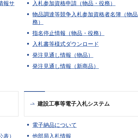
情報サ
入札参加資格申請（物品・役務）
物品調達等競争入札参加資格者名簿（物品
務）
指名停止情報（物品・役務）
入札書等様式ダウンロード
発注見通し情報（物品）
発注見通し情報（新商品）
建設工事等電子入札システム
電子納品について
公表）
他部局入札情報