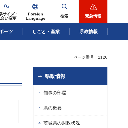
字サイズ・
Foreign
検索
緊急情報
色合い変更
Language
ポーツ
しごと・産業
県政情報
ページ番号：1126
県政情報
知事の部屋
県の概要
茨城県の財政状況