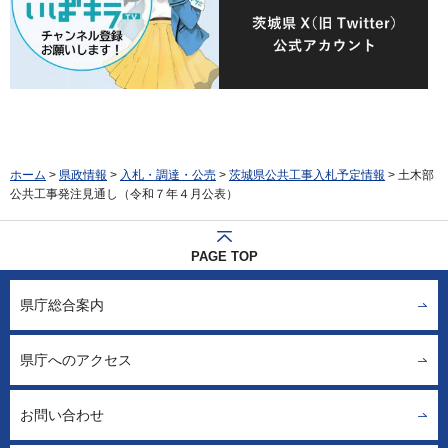
ホーム
>
県政情報
>
入札・調達・公売
>
茨城県公共工事入札予定情報
> 土木部
公共工事発注見通し（令和７年４月公表）
PAGE TOP
県庁総合案内
県庁へのアクセス
お問い合わせ