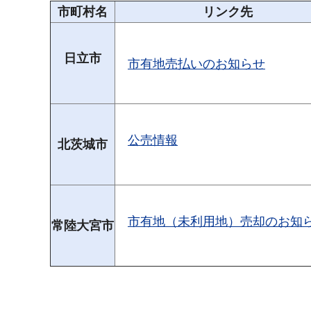
市町村名
リンク先
日立市
市有地売払いのお知らせ
公売情報
北茨城市
市有地（未利用地）売却のお知
常陸大宮市