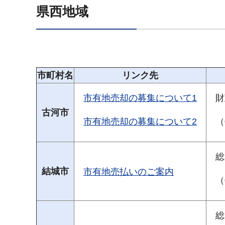
県西地域
市町村名
リンク先
市有地売却の募集について1
財
古河市
市有地売却の募集について2
（
総
結城市
市有地売払いのご案内
（
総