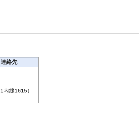
・連絡先
141内線1615）