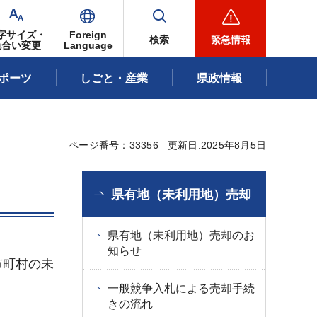
字サイズ・
Foreign
検索
緊急情報
色合い変更
Language
ポーツ
しごと・産業
県政情報
ページ番号：33356
更新日:2025年8月5日
県有地（未利用地）売却
県有地（未利用地）売却のお
知らせ
市町村の未
一般競争入札による売却手続
きの流れ