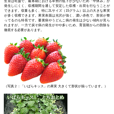
生育は旺盛で、厳寒期における草勢の低下が少ないため「中休み」が
発生しにくく、収穫期間を通して安定した収穫・出荷を行なうことが
できます。収量も多く、特に2Lサイズ（15グラム）以上の大きな果実
が多く収穫できます。果実表面は光沢が強く、濃い赤色で、形状が整
ってるのも特長です。萎黄病やうどんこ病の発生は少ない傾向が見ら
れますが、一方で炭そ病の発生がやや多いため、育苗期からの防除を
徹底する必要があります。
（写真２：「いばらキッス」の果実 大きくて形状が揃っています。）