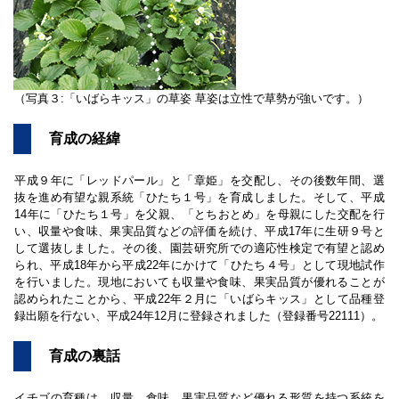
（写真３:「いばらキッス」の草姿 草姿は立性で草勢が強いです。）
育成の経緯
平成９年に「レッドパール」と「章姫」を交配し、その後数年間、選
抜を進め有望な親系統「ひたち１号」を育成しました。そして、平成
14年に「ひたち１号」を父親、「とちおとめ」を母親にした交配を行
い、収量や食味、果実品質などの評価を続け、平成17年に生研９号と
して選抜しました。その後、園芸研究所での適応性検定で有望と認め
られ、平成18年から平成22年にかけて「ひたち４号」として現地試作
を行いました。現地においても収量や食味、果実品質が優れることが
認められたことから、平成22年２月に「いばらキッス」として品種登
録出願を行ない、平成24年12月に登録されました（登録番号22111）。
育成の裏話
イチゴの育種は、収量、食味、果実品質など優れる形質を持つ系統を