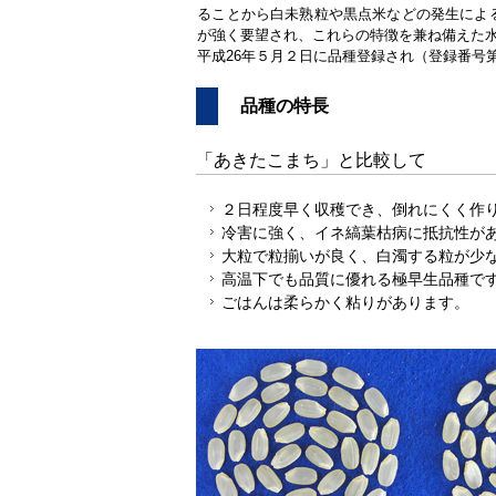
ることから白未熟粒や黒点米などの発生によ
が強く要望され、これらの特徴を兼ね備えた
平成26年５月２日に品種登録され（登録番号第
品種の特長
「あきたこまち」と比較して
２日程度早く収穫でき、倒れにくく作
冷害に強く、イネ縞葉枯病に抵抗性が
大粒で粒揃いが良く、白濁する粒が少
高温下でも品質に優れる極早生品種で
ごはんは柔らかく粘りがあります。