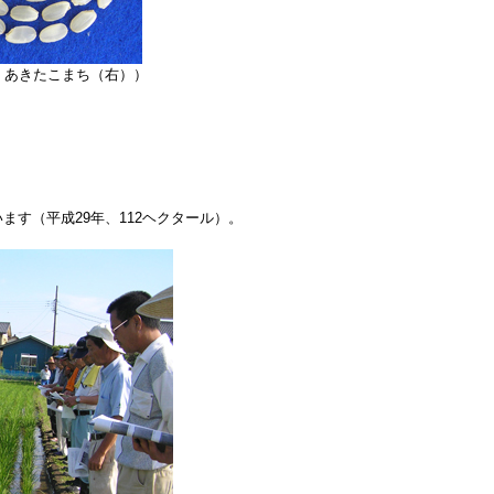
）あきたこまち（右））
す（平成29年、112ヘクタール）。