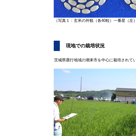
（写真１：玄米の外観（各40粒）一番星（左
現地での栽培状況
茨城県鹿行地域の潮来市を中心に栽培されていま