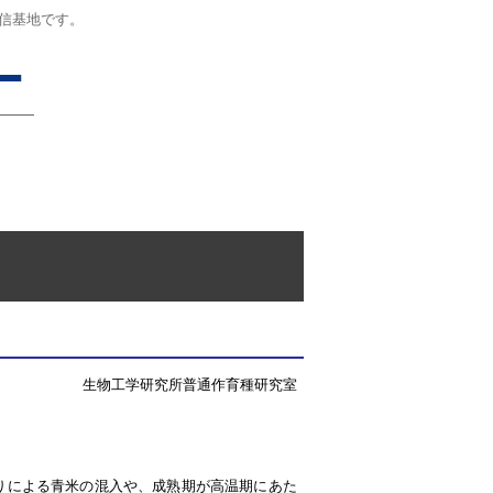
信基地です。
生物工学研究所普通作育種研究室
りによる青米の混入や、成熟期が高温期にあた