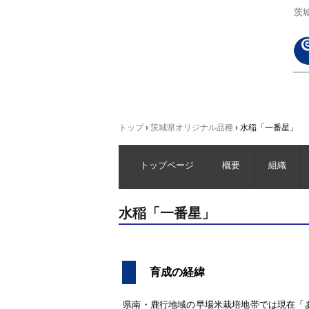
茨
トップ
›
茨城県オリジナル品種
›
水稲「一番星」
トップページ
概要
組織
水稲「一番星」
育成の経緯
県南・鹿行地域の早場米栽培地帯では現在「