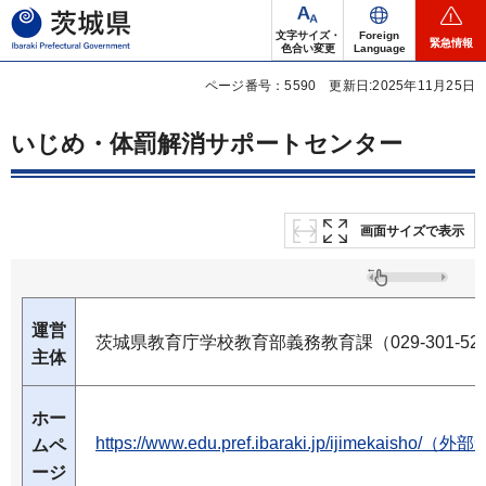
茨城県
文字サイズ・
Foreign
緊急情報
色合い変更
Language
ページ番号：5590
更新日:2025年11月25日
いじめ・体罰解消サポートセンター
画面サイズで表示
運営
茨城県教育庁学校教育部義務教育課（029-301-52
主体
ホー
https://www.edu.pref.ibaraki.jp/ijimekais
ムペ
ージ