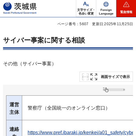
茨城県
文字サイズ・
Foreign
緊急情報
色合い変更
Language
ページ番号：5607
更新日:2025年11月25日
サイバー事案に関する相談
その他（サイバー事案）
画面サイズで表示
運営
警察庁（全国統一のオンライン窓口）
主体
連絡
https://www.pref.ibaraki.jp/kenkei/a01_safety/cyber