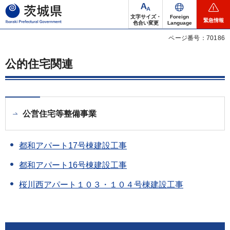
茨城県
文字サイズ・
Foreign
緊急情報
色合い変更
Language
ページ番号：70186
公的住宅関連
公営住宅等整備事業
都和アパート17号棟建設工事
都和アパート16号棟建設工事
桜川西アパート１０３・１０４号棟建設工事