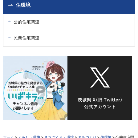
住環境
公的住宅関連
民間住宅関連
ホーム
>
くらし・環境
>
まちづくり・環境
>
まちづくり
>
住環境
> 公的住宅関