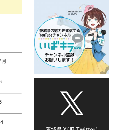
年月
6
6
.4