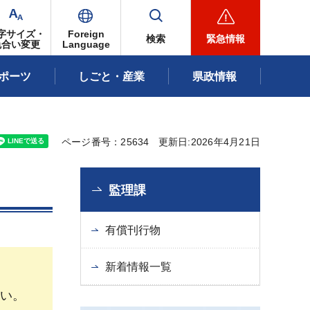
字サイズ・
Foreign
検索
緊急情報
色合い変更
Language
ポーツ
しごと・産業
県政情報
ページ番号：25634
更新日:2026年4月21日
監理課
有償刊行物
新着情報一覧
い。