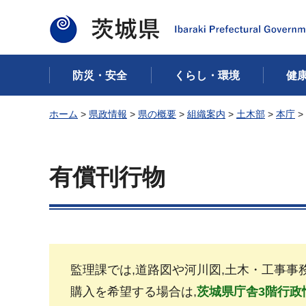
茨城県
防災・安全
くらし・環境
健
ホーム
>
県政情報
>
県の概要
>
組織案内
>
土木部
>
本庁
>
有償刊行物
監理課では,道路図や河川図,土木・工事
購入を希望する場合は,
茨城県庁舎3階行政情報