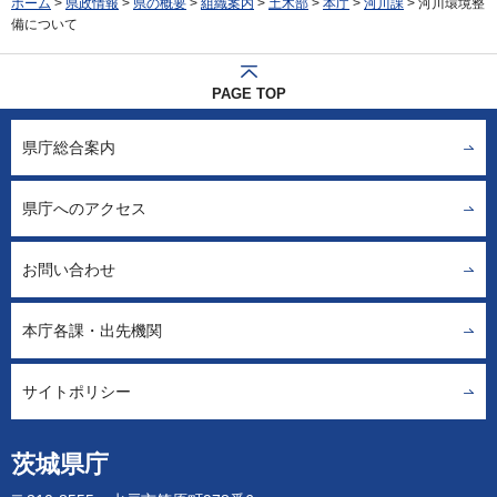
ホーム
>
県政情報
>
県の概要
>
組織案内
>
土木部
>
本庁
>
河川課
> 河川環境整
備について
PAGE TOP
県庁総合案内
県庁へのアクセス
お問い合わせ
本庁各課・出先機関
サイトポリシー
茨城県庁