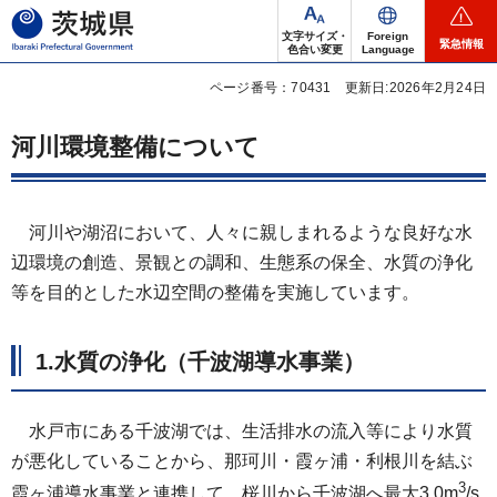
茨城県
文字サイズ・
Foreign
緊急情報
色合い変更
Language
ページ番号：70431
更新日:2026年2月24日
河川環境整備について
河川や湖沼において、人々に親しまれるような良好な水
辺環境の創造、景観との調和、生態系の保全、水質の浄化
等を目的とした水辺空間の整備を実施しています。
1.水質の浄化（千波湖導水事業）
水戸市にある千波湖では、生活排水の流入等により水質
が悪化していることから、那珂川・霞ヶ浦・利根川を結ぶ
3
霞ヶ浦導水事業と連携して、桜川から千波湖へ最大3.0m
/s