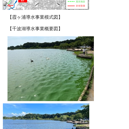
【霞ヶ浦導水事業模式図】
【千波湖導水事業概要図】