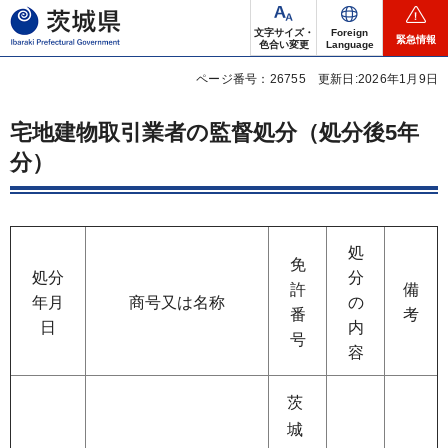
茨城県
文字サイズ・
Foreign
緊急情報
色合い変更
Language
ページ番号：26755
更新日:2026年1月9日
宅地建物取引業者の監督処分（処分後5年
分）
処
免
処分
分
許
備
年月
商号又は名称
の
番
考
日
内
号
容
茨
城