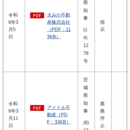
県
知
令和
大みか不動
事
6年3
産株式会社
指
月5
（PDF：11
示
(1
日
3KB）
4)
12
78
号
茨
城
県
知
令和
業
アイドル不
6年3
事
務
動産（PD
月11
停
F：33KB）
(8)
日
止