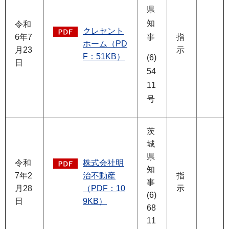
県
知
令和
クレセント
6年7
事
指
ホーム（PD
月23
示
F：51KB）
(6)
日
54
11
号
茨
城
県
令和
株式会社明
知
7年2
治不動産
指
事
月28
（PDF：10
示
(6)
日
9KB）
68
11