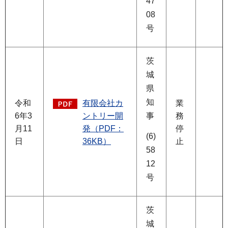
47
08
号
茨
城
県
知
令和
有限会社カ
業
6年3
ントリー開
事
務
月11
発（PDF：
停
(6)
日
36KB）
止
58
12
号
茨
城