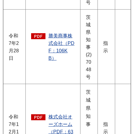
号
茨
城
県
令和
勝美商事株
知
7年2
式会社（PD
指
事
月28
F：106K
示
(2)
日
B）
70
48
号
茨
城
県
知
令和
株式会社オ
7年1
ーズホーム
事
指
2月1
（PDF：63
示