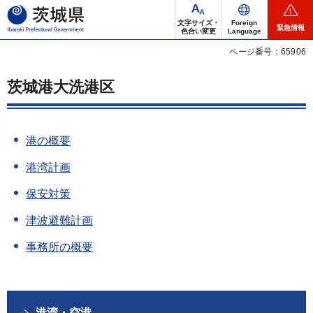
茨城県
文字サイズ・
Foreign
緊急情報
色合い変更
Language
ページ番号：65906
茨城港大洗港区
港の概要
港湾計画
保安対策
津波避難計画
事務所の概要
港湾・空港