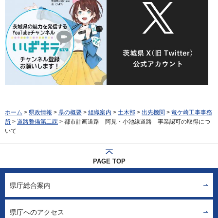
ホーム
>
県政情報
>
県の概要
>
組織案内
>
土木部
>
出先機関
>
竜ケ崎工事事務
所
>
道路整備第二課
> 都市計画道路 阿見・小池線道路 事業認可の取得につ
いて
PAGE TOP
県庁総合案内
県庁へのアクセス