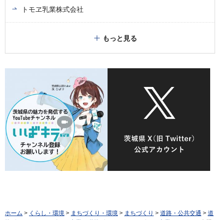
トモヱ乳業株式会社
もっと見る
ホーム
>
くらし・環境
>
まちづくり・環境
>
まちづくり
>
道路・公共交通
>
道