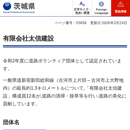
茨城県
文字サイズ・
Foreign
緊急情報
色合い変更
Language
ページ番号：55658
更新日:2026年3月24日
有限会社太信建設
令和2年度に道路ボランティア団体として認定されていま
す。
一般県道新宿新田総和線（古河市上片田～古河市上大野地
内）の延長約1.3キロメートルについて,「有限会社太信建
設」構成員12名が,道路の清掃・除草等を行い,道路の美化に
貢献しています。
団体名