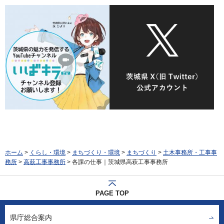
ホーム
>
くらし・環境
>
まちづくり・環境
>
まちづくり
>
土木事務所・工事事
務所
>
高萩工事事務所
> 各課の仕事｜茨城県高萩工事事務所
PAGE TOP
県庁総合案内