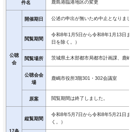
鹿島港臨港地区の変更
件名
公述の申出が無いため中止となりまし
開催期日
令和8年1月5日から令和8年1月13
閲覧期間
日を除く。）
公聴
茨城県土木部都市局都市計画課、鹿嶋
閲覧場所
会
公聴会会
鹿嶋市役所3階301・302会議室
場
閲覧期間は終了しました。
原案
令和8年5月7日から令和8年5月21
縦覧期間
く。）
17条