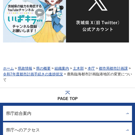
ホーム
>
県政情報
>
県の概要
>
組織案内
>
土木部
>
本庁
>
都市局都市計画課
>
令和7年度都市計画手続きの進捗状況
> 鹿島臨海都市計画臨港地区の変更につい
て
PAGE TOP
県庁総合案内
県庁へのアクセス