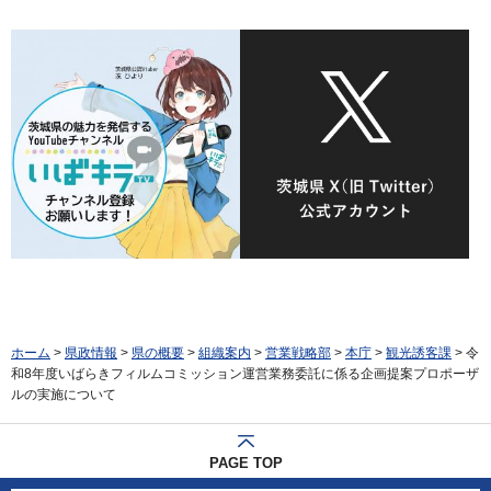
ホーム
>
県政情報
>
県の概要
>
組織案内
>
営業戦略部
>
本庁
>
観光誘客課
> 令
和8年度いばらきフィルムコミッション運営業務委託に係る企画提案プロポーザ
ルの実施について
PAGE TOP