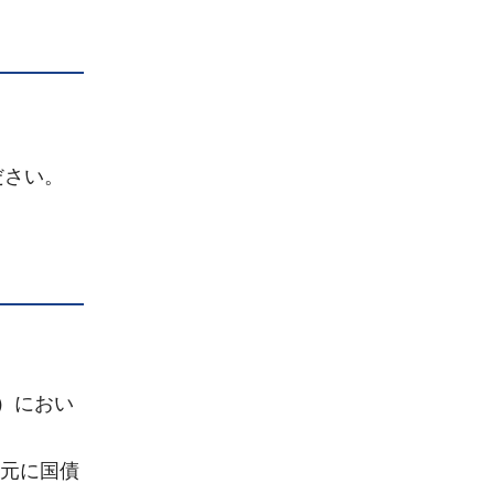
ださい。
）におい
手元に国債