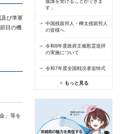
援護を受けることができま
す」
属及び準軍
中国残留邦人・樺太残留邦人
う節目の機
の皆様へ
令和8年度政府主催慰霊巡拝
の実施について
令和7年度全国戦没者追悼式
もっと見る
金」等を