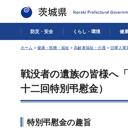
茨城県
防災・安全
くらし・環境
健
ホーム
>
健康・医療・福祉
>
高齢者福祉・介護
>
旧軍人軍
戦没者の遺族の皆様へ
十二回特別弔慰金）
特別弔慰金の趣旨