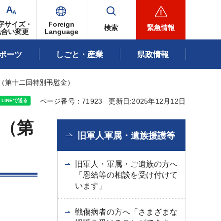
字サイズ・
Foreign
検索
緊急情報
色合い変更
Language
ポーツ
しごと・産業
県政情報
（第十二回特別弔慰金）
ページ番号：71923
更新日:2025年12月12日
（第
旧軍人軍属・遺族援護等
旧軍人・軍属・ご遺族の方へ
「恩給等の相談を受け付けて
います」
戦傷病者の方へ「さまざまな