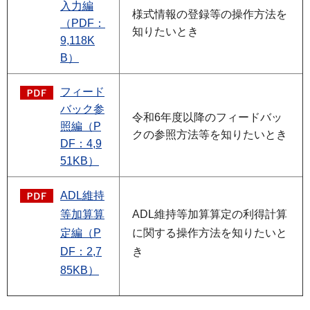
入力編
様式情報の登録等の操作方法を
（PDF：
知りたいとき
9,118K
B）
フィード
バック参
令和6年度以降のフィードバッ
照編（P
クの参照方法等を知りたいとき
DF：4,9
51KB）
ADL維持
等加算算
ADL維持等加算算定の利得計算
定編（P
に関する操作方法を知りたいと
DF：2,7
き
85KB）