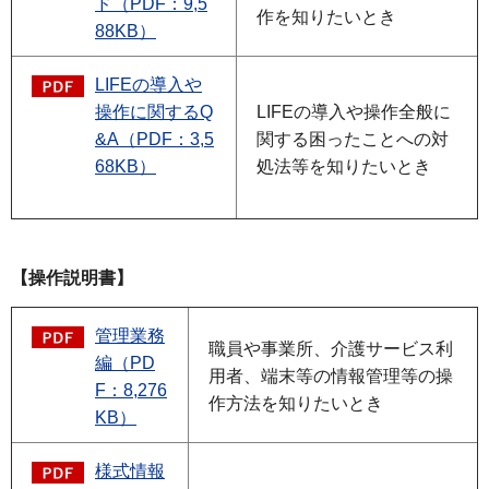
ド（PDF：9,5
作を知りたいとき
88KB）
LIFEの導入や
操作に関するQ
LIFEの導入や操作全般に
&A（PDF：3,5
関する困ったことへの対
68KB）
処法等を知りたいとき
【操作説明書】
管理業務
職員や事業所、介護サービス利
編（PD
用者、端末等の情報管理等の操
F：8,276
作方法を知りたいとき
KB）
様式情報