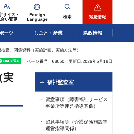
字サイズ・
Foreign
検索
緊急情報
色合い変更
Language
ポーツ
しごと・産業
県政情報
般検査」関係資料（実施計画、実施方法等）
ページ番号：68850
更新日:2026年5月18日
（実
福祉監査室
留意事項（障害福祉サービス
事業所等運営指導関係）
留意事項等（介護保険施設等
運営指導関係）