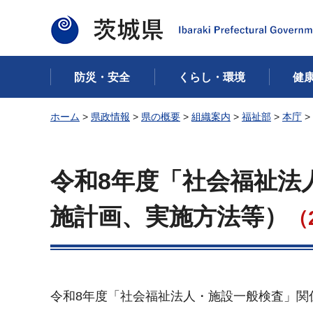
茨城県
防災・安全
くらし・環境
健
ホーム
>
県政情報
>
県の概要
>
組織案内
>
福祉部
>
本庁
>
令和8年度「社会福祉法
施計画、実施方法等）
（
令和8年度「社会福祉法人・施設一般検査」関