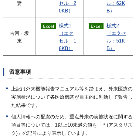
妻
セル：2
ル：62K
0KB）
B）
様式1
様式2
古河・坂
（エク
（エクセ
東
セル：1
ル：51K
8KB）
B）
留意事項
上記は外来機能報告マニュアル等を踏まえ、外来医療の
実施状況について各医療機関が自主的に判断して報告し
た結果です。
個人情報への配慮のため、重点外来の実施状況に関する
項目等については、1以上10未満の値を「＊(アスタリス
ク)」の記号により表示しています。