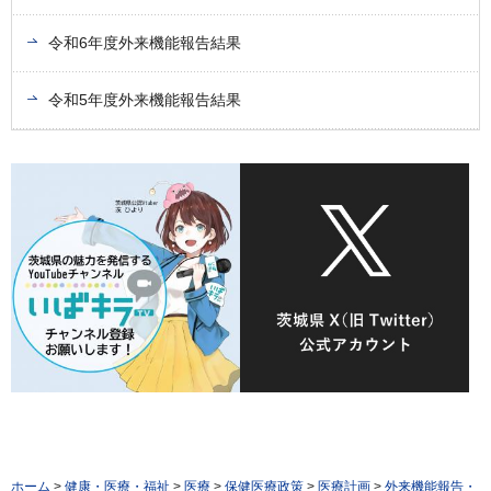
令和6年度外来機能報告結果
令和5年度外来機能報告結果
ホーム
>
健康・医療・福祉
>
医療
>
保健医療政策
>
医療計画
>
外来機能報告・