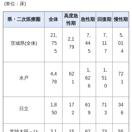
(単位：床)
高度急
県・二次医療圏
全体
急性期
回復期
慢性期
性期
21,
7,
7,
5,
2,1
茨城県(全体)
75
44
11
01
79
5
5
7
4
1,
1,
4,4
62
72
水戸
62
51
78
1
1
6
0
1,8
17
61
71
34
日立
50
2
9
3
6
常陸太田・ひ
2,1
15
67
73
55