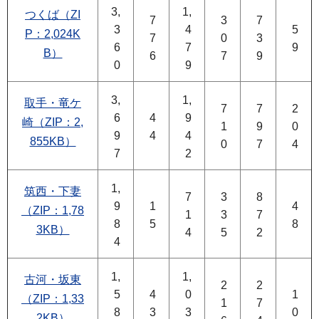
3,
1,
つくば（ZI
7
3
7
3
4
5
P：2,024K
7
0
3
6
7
9
B）
6
7
9
0
9
3,
1,
取手・竜ケ
7
7
2
6
4
9
崎（ZIP：2,
1
9
0
9
4
4
855KB）
0
7
4
7
2
1,
筑西・下妻
7
3
8
9
1
4
（ZIP：1,78
1
3
7
8
5
8
3KB）
4
5
2
4
1,
1,
古河・坂東
2
2
5
4
0
1
（ZIP：1,33
1
7
8
3
3
0
2KB）