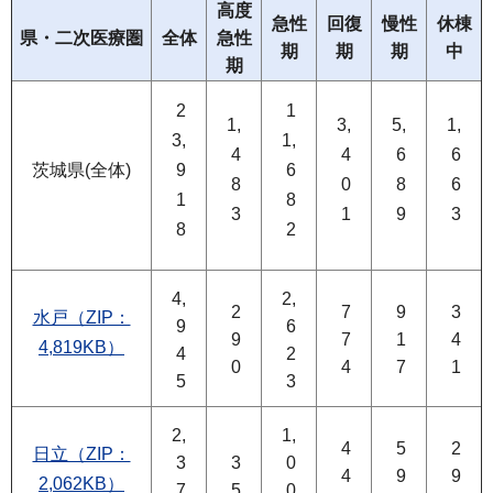
高度
急性
回復
慢性
休棟
県・二次医療圏
全体
急性
期
期
期
中
期
2
1
1,
3,
5,
1,
3,
1,
4
4
6
6
茨城県(全体)
9
6
8
0
8
6
1
8
3
1
9
3
8
2
4,
2,
2
7
9
3
水戸（ZIP：
9
6
9
7
1
4
4,819KB）
4
2
0
4
7
1
5
3
2,
1,
4
5
2
日立（ZIP：
3
3
0
4
9
9
2,062KB）
7
5
0