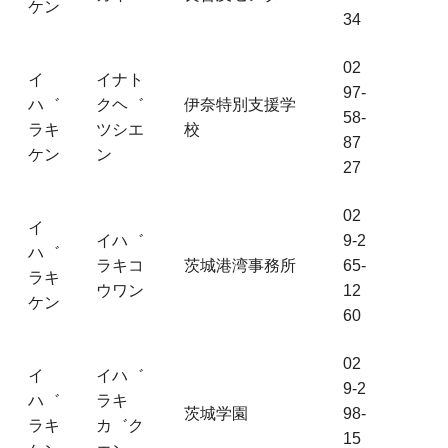
ケン
34
02
イ
イナト
97-
ハ゛
クヘ゛
伊奈特別支援学
58-
ラキ
ツシエ
校
87
ケン
ン
27
02
イ
イハ゛
9-2
ハ゛
ラキコ
茨城港湾事務所
65-
ラキ
ウワン
12
ケン
60
02
イ
イハ゛
9-2
ハ゛
ラキ
茨城学園
98-
ラキ
カ゛ク
15