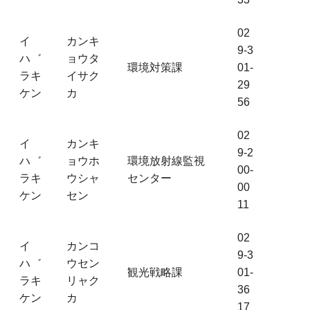
02
イ
カンキ
9-3
ハ゛
ョウタ
環境対策課
01-
ラキ
イサク
29
ケン
カ
56
02
イ
カンキ
9-2
ハ゛
ョウホ
環境放射線監視
00-
ラキ
ウシャ
センター
00
ケン
セン
11
02
イ
カンコ
9-3
ハ゛
ウセン
観光戦略課
01-
ラキ
リャク
36
ケン
カ
17