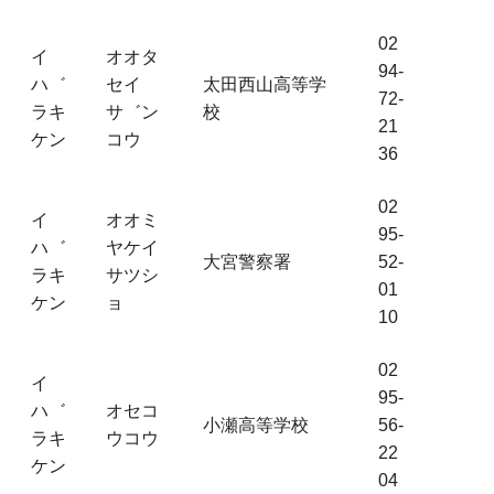
02
イ
オオタ
94-
ハ゛
セイ
太田西山高等学
72-
ラキ
サ゛ン
校
21
ケン
コウ
36
02
イ
オオミ
95-
ハ゛
ヤケイ
大宮警察署
52-
ラキ
サツシ
01
ケン
ョ
10
02
イ
95-
ハ゛
オセコ
小瀬高等学校
56-
ラキ
ウコウ
22
ケン
04