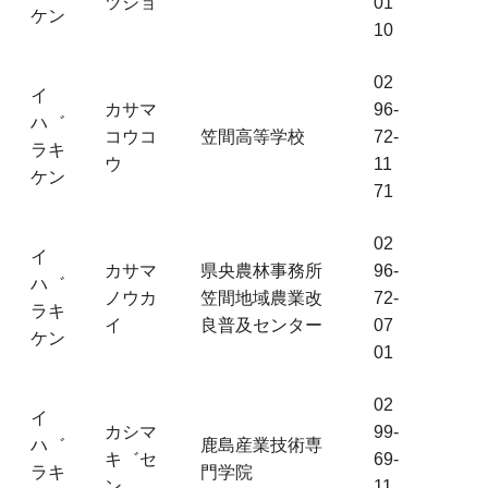
ツショ
01
ケン
10
02
イ
カサマ
96-
ハ゛
コウコ
笠間高等学校
72-
ラキ
ウ
11
ケン
71
02
イ
カサマ
県央農林事務所
96-
ハ゛
ノウカ
笠間地域農業改
72-
ラキ
イ
良普及センター
07
ケン
01
02
イ
カシマ
99-
ハ゛
鹿島産業技術専
キ゛セ
69-
ラキ
門学院
ン
11