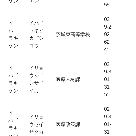
ケン
エン
55
02
イ
イハ゛
9-2
ハ゛
ラキヒ
茨城東高等学校
92-
ラキ
カ゛シ
62
ケン
コウ
45
02
イ
イリョ
9-3
ハ゛
ウシ゛
医療人材課
01-
ラキ
ンサ゛
31
ケン
イカ
55
02
イ
イリョ
9-3
ハ゛
ウセイ
医療政策課
01-
ラキ
サクカ
31
ケン