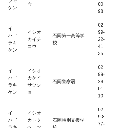
ラキ
ウ
00
ケン
98
02
イ
イシオ
99-
ハ゛
石岡第一高等学
カイチ
22-
ラキ
校
コウ
41
ケン
35
02
イ
イシオ
99-
ハ゛
カケイ
石岡警察署
28-
ラキ
サツシ
01
ケン
ョ
10
02
イ
イシオ
9-8
ハ゛
カトク
石岡特別支援学
77-
ラキ
ヘ゛ツ
校