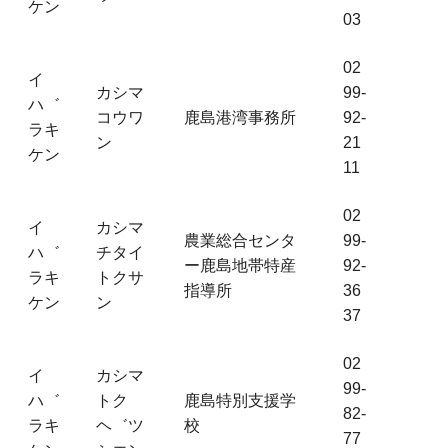
ケン
03
02
イ
カシマ
99-
ハ゛
コウワ
鹿島港湾事務所
92-
ラキ
ン
21
ケン
11
02
イ
カシマ
農業総合センタ
99-
ハ゛
チタイ
ー鹿島地帯特産
92-
ラキ
トクサ
指導所
36
ケン
ン
37
02
イ
カシマ
99-
ハ゛
トク
鹿島特別支援学
82-
ラキ
ヘ゛ツ
校
77