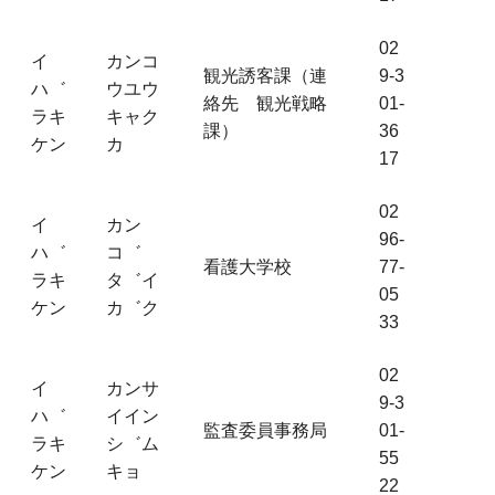
02
イ
カンコ
観光誘客課（連
9-3
ハ゛
ウユウ
絡先 観光戦略
01-
ラキ
キャク
課）
36
ケン
カ
17
02
イ
カン
96-
ハ゛
コ゛
看護大学校
77-
ラキ
タ゛イ
05
ケン
カ゛ク
33
02
イ
カンサ
9-3
ハ゛
イイン
監査委員事務局
01-
ラキ
シ゛ム
55
ケン
キョ
22