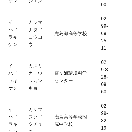
ケン
シエン
00
02
イ
カシマ
99-
ハ゛
ナタ゛
鹿島灘高等学校
69-
ラキ
コウコ
25
ケン
ウ
11
02
イ
カスミ
9-8
ハ゛
カ゛ウ
霞ヶ浦環境科学
28-
ラキ
ラカン
センター
09
ケン
キョ
60
02
イ
カシマ
99-
ハ゛
フソ゛
鹿島高等学校附
82-
ラキ
クチュ
属中学校
19
ケン
ウ