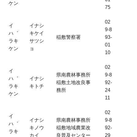
ケン
75
02
イ
イナシ
9-8
ハ゛
キケイ
稲敷警察署
93-
ラキ
サツシ
01
ケン
ョ
10
02
イ
県南農林事務所
9-8
ハ゛
イナシ
稲敷土地改良事
92-
ラキ
キトチ
務所
24
ケン
11
02
イ
イナシ
県南農林事務所
9-8
ハ゛
キノウ
稲敷地域農業改
92-
ラキ
カイ
良普及センター
29