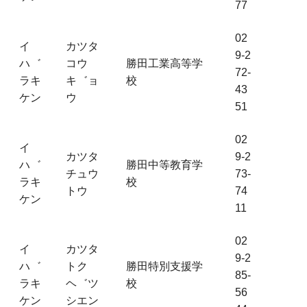
77
02
イ
カツタ
9-2
ハ゛
コウ
勝田工業高等学
72-
ラキ
キ゛ョ
校
43
ケン
ウ
51
02
イ
カツタ
9-2
ハ゛
勝田中等教育学
チュウ
73-
ラキ
校
トウ
74
ケン
11
02
イ
カツタ
9-2
ハ゛
トク
勝田特別支援学
85-
ラキ
ヘ゛ツ
校
56
ケン
シエン