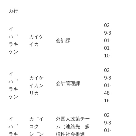
カ行
02
イ
9-3
ハ゛
カイケ
会計課
01-
ラキ
イカ
01
ケン
10
02
イ
カイケ
9-3
ハ゛
会計管理課
イカン
01-
ラキ
リカ
48
ケン
16
02
イ
カ゛イ
外国人政策チー
9-3
ハ゛
コク
ム（連絡先 多
01-
ラキ
シ゛ン
様性社会推進