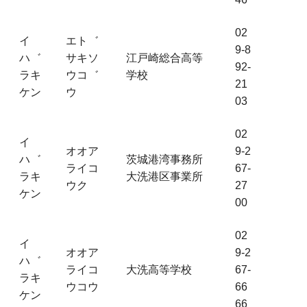
02
イ
エト゛
9-8
ハ゛
サキソ
江戸崎総合高等
92-
ラキ
ウコ゛
学校
21
ケン
ウ
03
02
イ
オオア
9-2
ハ゛
茨城港湾事務所
ライコ
67-
ラキ
大洗港区事業所
ウク
27
ケン
00
02
イ
オオア
9-2
ハ゛
ライコ
大洗高等学校
67-
ラキ
ウコウ
66
ケン
66