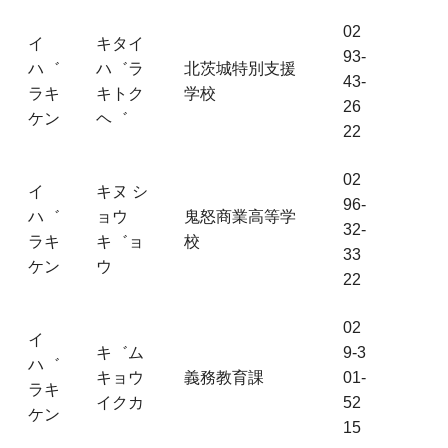
02
イ
キタイ
93-
ハ゛
ハ゛ラ
北茨城特別支援
43-
ラキ
キトク
学校
26
ケン
ヘ゛
22
02
イ
キヌ シ
96-
ハ゛
ョウ
鬼怒商業高等学
32-
ラキ
キ゛ョ
校
33
ケン
ウ
22
02
イ
キ゛ム
9-3
ハ゛
キョウ
義務教育課
01-
ラキ
イクカ
52
ケン
15