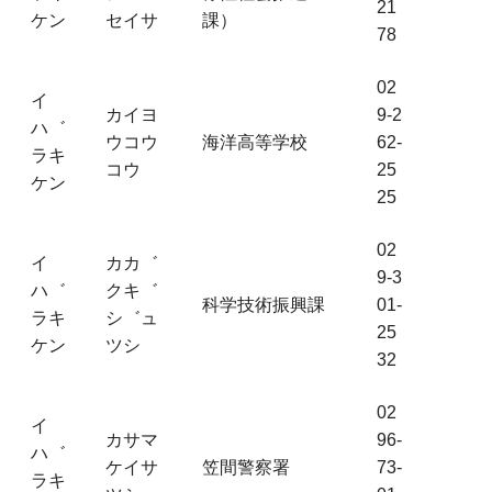
21
ケン
セイサ
課）
78
02
イ
カイヨ
9-2
ハ゛
ウコウ
海洋高等学校
62-
ラキ
コウ
25
ケン
25
02
イ
カカ゛
9-3
ハ゛
クキ゛
科学技術振興課
01-
ラキ
シ゛ュ
25
ケン
ツシ
32
02
イ
カサマ
96-
ハ゛
ケイサ
笠間警察署
73-
ラキ