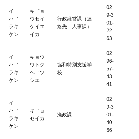
02
イ
キ゛ョ
9-3
ハ゛
ウセイ
行政経営課（連
01-
ラキ
ケイエ
絡先 人事課）
22
ケン
イカ
63
02
イ
キョウ
96-
ハ゛
ワトク
協和特別支援学
57-
ラキ
ヘ゛ツ
校
43
ケン
シエ
41
02
イ
9-3
ハ゛
キ゛ョ
漁政課
01-
ラキ
セイカ
40
ケン
66