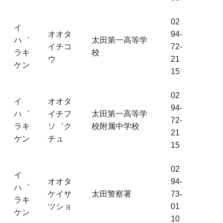
02
イ
オオタ
94-
ハ゛
太田第一高等学
イチコ
72-
ラキ
校
ウ
21
ケン
15
02
イ
オオタ
94-
ハ゛
イチフ
太田第一高等学
72-
ラキ
ソ゛ク
校附属中学校
21
ケン
チュ
15
02
イ
オオタ
94-
ハ゛
ケイサ
太田警察署
73-
ラキ
ツショ
01
ケン
10