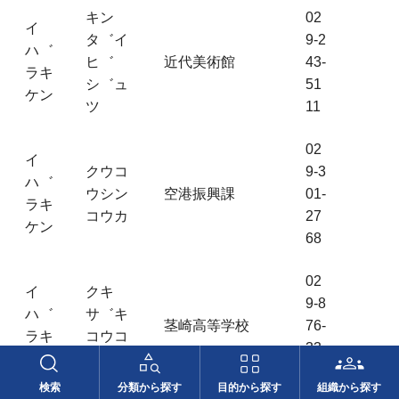
キン
02
イ
タ゛イ
9-2
ハ゛
ヒ゛
近代美術館
43-
ラキ
シ゛ュ
51
ケン
ツ
11
02
イ
クウコ
9-3
ハ゛
ウシン
空港振興課
01-
ラキ
コウカ
27
ケン
68
02
イ
クキ
9-8
ハ゛
サ゛キ
茎崎高等学校
76-
ラキ
コウコ
33
ケン
ウ
78
検索
分類から探す
目的から探す
組織から探す