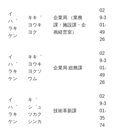
02
イ
キキ゛
企業局 （業務
9-3
ハ゛
ヨウキ
課・施設課・企
01-
ラキ
ヨク
画経営室）
49
ケン
26
02
イ
キキ゛
9-3
ハ゛
ヨウキ
企業局 総務課
01-
ラキ
ヨクソ
49
ケン
ウム
26
02
イ
キ゛
9-3
ハ゛
シ゛ュ
技術革新課
01-
ラキ
ツカク
35
ケン
シンカ
74