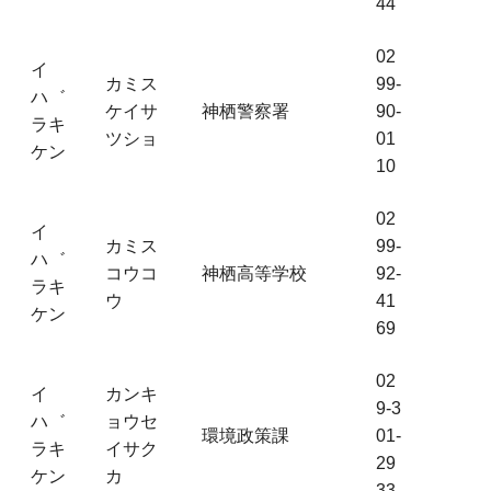
44
02
イ
カミス
99-
ハ゛
ケイサ
神栖警察署
90-
ラキ
ツショ
01
ケン
10
02
イ
カミス
99-
ハ゛
コウコ
神栖高等学校
92-
ラキ
ウ
41
ケン
69
02
イ
カンキ
9-3
ハ゛
ョウセ
環境政策課
01-
ラキ
イサク
29
ケン
カ
33