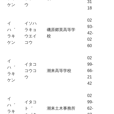
31
ケン
ウ
18
02
イ
イソハ
93-
ハ゛
ラキョ
磯原郷英高等学
42-
ラキ
ウエイ
校
02
ケン
コウ
60
02
イ
イタコ
99-
ハ゛
コウコ
潮来高等学校
66-
ラキ
ウ
21
ケン
42
02
イ
イタコ
99-
ハ゛
ト゛
潮来土木事務所
62-
ラキ