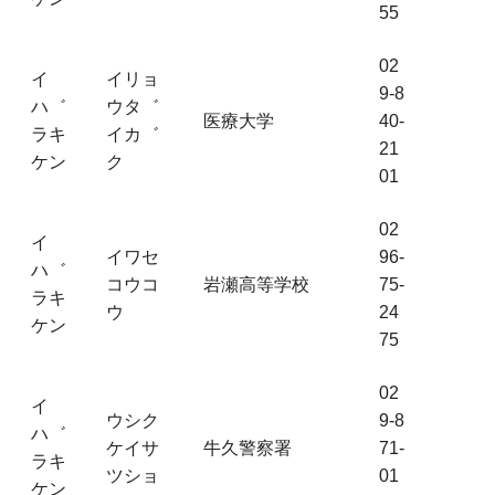
55
02
イ
イリョ
9-8
ハ゛
ウタ゛
医療大学
40-
ラキ
イカ゛
21
ケン
ク
01
02
イ
イワセ
96-
ハ゛
コウコ
岩瀬高等学校
75-
ラキ
ウ
24
ケン
75
02
イ
ウシク
9-8
ハ゛
ケイサ
牛久警察署
71-
ラキ
ツショ
01
ケン