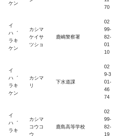
ケン
70
02
イ
カシマ
99-
ハ゛
ケイサ
鹿嶋警察署
82-
ラキ
ツショ
01
ケン
10
02
イ
9-3
ハ゛
カシマ
下水道課
01-
ラキ
リ
46
ケン
74
02
イ
カシマ
99-
ハ゛
コウコ
鹿島高等学校
82-
ラキ
ウ
19