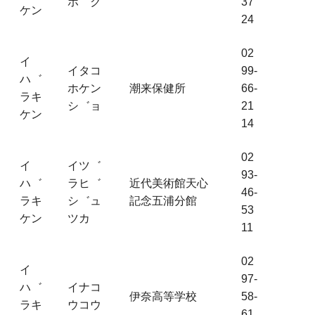
ホ゛ク
37
ケン
24
02
イ
イタコ
99-
ハ゛
ホケン
潮来保健所
66-
ラキ
シ゛ョ
21
ケン
14
02
イ
イツ゛
93-
ハ゛
ラヒ゛
近代美術館天心
46-
ラキ
シ゛ュ
記念五浦分館
53
ケン
ツカ
11
02
イ
97-
ハ゛
イナコ
伊奈高等学校
58-
ラキ
ウコウ
61