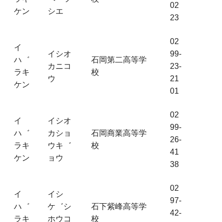
02
ケン
シエ
23
02
イ
イシオ
99-
ハ゛
石岡第二高等学
カニコ
23-
ラキ
校
ウ
21
ケン
01
02
イ
イシオ
99-
ハ゛
カショ
石岡商業高等学
26-
ラキ
ウキ゛
校
41
ケン
ョウ
38
02
イ
イシ
97-
ハ゛
ケ゛シ
石下紫峰高等学
42-
ラキ
ホウコ
校