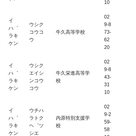
10
02
イ
ウシク
9-8
ハ゛
コウコ
牛久高等学校
73-
ラキ
ウ
62
ケン
20
02
イ
ウシク
9-8
ハ゛
エイシ
牛久栄進高等学
43-
ラキ
ンコウ
校
31
ケン
コウ
10
02
イ
ウチハ
9-2
ハ゛
ラトク
内原特別支援学
59-
ラキ
ヘ゛ツ
校
58
ケン
シエ