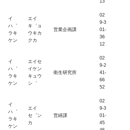
13
02
イ
エイ
9-3
ハ゛
キ゛ョ
営業企画課
01-
ラキ
ウキカ
36
ケン
クカ
12
02
イ
エイセ
9-2
ハ゛
イケン
衛生研究所
41-
ラキ
キュウ
66
ケン
シ゛
52
02
イ
エイ
9-3
ハ゛
セ゛ン
営繕課
01-
ラキ
カ
45
ケン
46