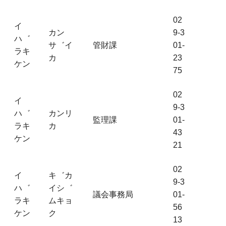
02
イ
カン
9-3
ハ゛
サ゛イ
管財課
01-
ラキ
カ
23
ケン
75
02
イ
9-3
ハ゛
カンリ
監理課
01-
ラキ
カ
43
ケン
21
02
イ
キ゛カ
9-3
ハ゛
イシ゛
議会事務局
01-
ラキ
ムキョ
56
ケン
ク
13