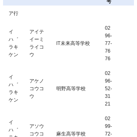
号
ア行
02
イ
アイテ
96-
ハ゛
イーミ
IT未来高等学校
77-
ラキ
ライコ
76
ケン
ウ
76
02
イ
アケノ
96-
ハ゛
コウコ
明野高等学校
52-
ラキ
ウ
31
ケン
21
02
イ
アソウ
99-
ハ゛
コウコ
麻生高等学校
72-