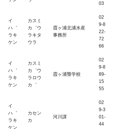
03
02
イ
カスミ
9-8
ハ゛
カ゛ウ
霞ヶ浦北浦水産
22-
ラキ
ラキタ
事務所
72
ケン
ウラ
66
02
イ
カスミ
9-8
ハ゛
カ゛ウ
霞ヶ浦聾学校
89-
ラキ
ラロウ
15
ケン
カ゛
55
02
イ
9-3
ハ゛
カセン
河川課
01-
ラキ
カ
44
ケン