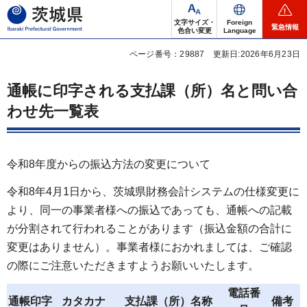
茨城県
文字サイズ・
Foreign
緊急情報
色合い変更
Language
ページ番号：29887
更新日:2026年6月23日
通帳に印字される支払課（所）名と問い合
わせ先一覧表
令和8年度からの振込方法の変更について
令和8年4月1日から、茨城県財務会計システムの仕様変更に
より、同一の事業者様への振込であっても、通帳への記載
が分割されて行われることがあります（振込金額の合計に
変更はありません）。事業者様におかれましては、ご確認
の際にご注意いただきますようお願いいたします。
電話番
通帳印字
カタカナ
支払課（所）名称
備考