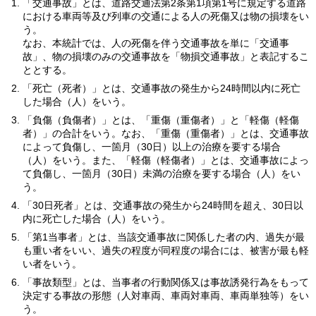
「交通事故」とは、道路交通法第2条第1項第1号に規定する道路
における車両等及び列車の交通による人の死傷又は物の損壊をい
う。
なお、本統計では、人の死傷を伴う交通事故を単に「交通事
故」、物の損壊のみの交通事故を「物損交通事故」と表記するこ
ととする。
「死亡（死者）」とは、交通事故の発生から24時間以内に死亡
した場合（人）をいう。
「負傷（負傷者）」とは、「重傷（重傷者）」と「軽傷（軽傷
者）」の合計をいう。なお、「重傷（重傷者）」とは、交通事故
によって負傷し、一箇月（30日）以上の治療を要する場合
（人）をいう。また、「軽傷（軽傷者）」とは、交通事故によっ
て負傷し、一箇月（30日）未満の治療を要する場合（人）をい
う。
「30日死者」とは、交通事故の発生から24時間を超え、30日以
内に死亡した場合（人）をいう。
「第1当事者」とは、当該交通事故に関係した者の内、過失が最
も重い者をいい、過失の程度が同程度の場合には、被害が最も軽
い者をいう。
「事故類型」とは、当事者の行動関係又は事故誘発行為をもって
決定する事故の形態（人対車両、車両対車両、車両単独等）をい
う。