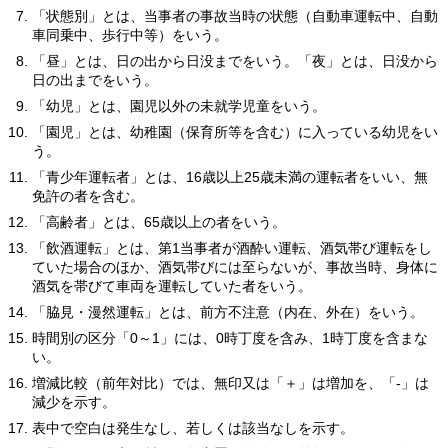
「状態別」とは、当事者の事故当時の状態（自動車運転中、自動
車同乗中、歩行中等）をいう。
「昼」とは、日の出から日没までをいう。「夜」とは、日没から
日の出までをいう。
「幼児」とは、園児以外の未就学児童をいう。
「園児」とは、幼稚園（保育所等を含む）に入っている幼児をい
う。
「青少年運転者」とは、16歳以上25歳未満の運転者をいい、無
免許の者を含む。
「高齢者」とは、65歳以上の者をいう。
「飲酒運転」とは、第1当事者が酒酔い運転、酒気帯び運転をし
ていた場合のほか、酒気帯びには至らないが、事故当時、身体に
酒気を帯びて車両を運転していた者をいう。
「脇見・漫然運転」とは、前方不注意（内在、外在）をいう。
時間別の区分「0～1」には、0時丁度を含み、1時丁度を含まな
い。
増減比較（前年対比）では、無印又は「＋」は増加を、「-」は
減少を示す。
表中で空白は発生なし、若しくは該当なしを示す。