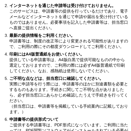
インターネットを通じた申請等は受け付けておりません。
このサービスは、申請書等の提供を行っているだけであり、電子
メールなどインターネットを通じて申請や届出を受け付けている
ものではありません。必要事項を記入した申請書等は、担当窓口
へ直接ご提出ください。
最新の提供情報をご利用ください。
申請書等は、制度の改正等により変更される可能性がありますの
で、ご利用の際にその都度ダウンロードしてご利用ください。
印刷にはA4版普通紙をお使いください。
提供している申請書等は、A4版白黒で提供可能なものの中から
選定しておりますので、ご利用の際には必ずA4版普通紙で印刷
してください。なお、感熱紙は使用しないでください。
ご不明な点などは、担当窓口に確認してください。
実際に申請等を行う際には、申請書等のほかに別途書類を必要と
するものもあります。手続きに関してご不明な点がありました
ら、必ず担当窓口にあらかじめ確認したうえで手続きを行ってく
ださい。
（担当窓口は、申請書等を掲載している手続案内に記載しており
ます。）
申請書等の提供形式ついて
ご提供する申請書等は、PDF形式になっています。ご利用に当た
っては、PDF閲覧ソフトウェアがインストールされている必要が