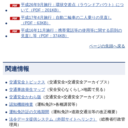
平成26年9月施行：環状交差点（ラウンドアバウト）につ
いて（PDF：201KB）
平成17年4月施行：自動二輪車の二人乗りの見直し
（PDF：63KB）
平成16年11月施行：携帯電話等の使用等に関する罰則の
見直し等（PDF：374KB）
ページの先頭へ戻る
関連情報
交通安全トピックス
（交通安全>交通安全アーカイブス）
交通事故発生マップ
（安全安心なくらし>地図で見る）
交通安全かわら版
（交通安全>交通安全アーカイブス）
認知機能検査
（運転免許>各種講習等）
運転免許証の欠格期間
（運転免許>道路交通法等の改正概要）
法令データ提供システム（外部サイトへリンク）
（総務省行政管
理局）