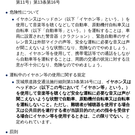
第11号）第13条第16号
危険性について
イヤホン又はヘッドホン（以下「イヤホン等」という。）を
使用して音楽等を聴くなどして自動車、原動機付自転車又は
自転車（以下「自動車等」という。）を運転することは、車
両に設置された警音器（クラクション）、緊急自動車のサイ
レン音又は外部マイクの声等、安全な運転に必要な音又は声
が聞こえないような状態になり、危険なのでやめましょう。
また、イヤホン等を使用して、携帯電話等での通話をしなが
ら自動車等を運転することは、周囲の交通の状況に対する注
意が不十分になり、危険なのでやめましょう。
運転中のイヤホン等の使用に関する規定
茨城県道路交通法施行細則第13条第16号には、
イヤホン又は
ヘッドホン（以下この号において「イヤホン等」という。）
を使用して音楽等を聴くなど安全な運転に必要な音又は声が
聞こえないような状態で自動車、原動機付自転車又は自転車
を運転しないこと。ただし、難聴者が補聴器を使用する場合
又は公共目的を遂行する者が当該目的のための指令を受信す
る場合にイヤホン等を使用するときは、この限りでない。
と
定められています。
罰則