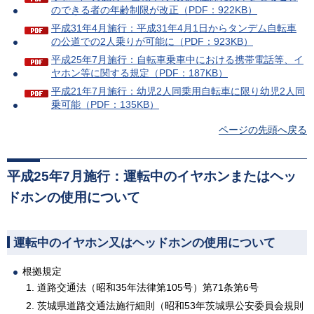
のできる者の年齢制限が改正（PDF：922KB）
平成31年4月施行：平成31年4月1日からタンデム自転車
の公道での2人乗りが可能に（PDF：923KB）
平成25年7月施行：自転車乗車中における携帯電話等、イ
ヤホン等に関する規定（PDF：187KB）
平成21年7月施行：幼児2人同乗用自転車に限り幼児2人同
乗可能（PDF：135KB）
ページの先頭へ戻る
平成25年7月施行：運転中のイヤホンまたはヘッ
ドホンの使用について
運転中のイヤホン又はヘッドホンの使用について
根拠規定
道路交通法（昭和35年法律第105号）第71条第6号
茨城県道路交通法施行細則（昭和53年茨城県公安委員会規則