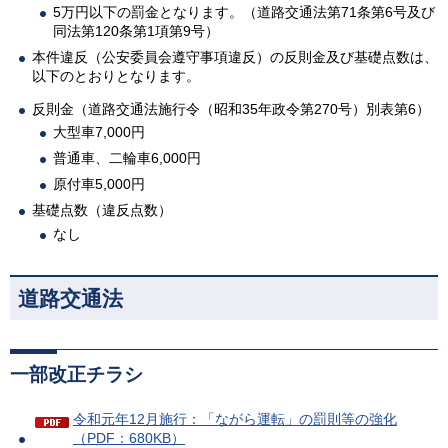
5万円以下の罰金となります。（道路交通法第71条第6号及び
同法第120条第1項第9号）
本件違反（公安委員会遵守事項違反）の反則金及び基礎点数は、
以下のとおりとなります。
反則金（道路交通法施行令（昭和35年政令第270号）別表第6）
大型車7,000円
普通車、二輪車6,000円
原付車5,000円
基礎点数（違反点数）
なし
道路交通法
一部改正チラシ
令和元年12月施行：「ながら運転」の罰則等の強化
（PDF：680KB）