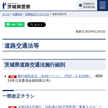
茨城県内の
警察署情報
MENU
ホーム
>
交通安全
>
交通安全アーカイブス
> 道路交通法等
更新日:2025年12月3日
道路交通法等
茨城県道路交通法施行細則
施行細則全文（全56ページ）（PDF：5,410KB）
（昭和
53年公安委員会規則第11号）
一部改正チラシ
令和3年4月施行：自転車の幼児用座席に乗車させること