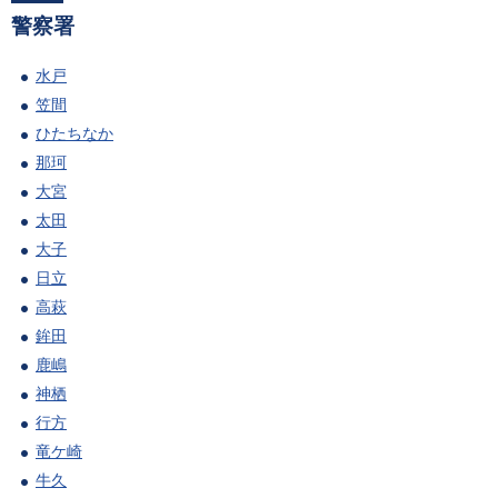
警察署
水戸
笠間
ひたちなか
那珂
大宮
太田
大子
日立
高萩
鉾田
鹿嶋
神栖
行方
竜ケ崎
牛久