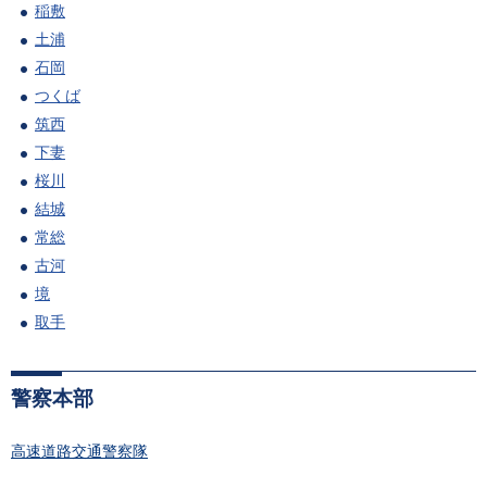
稲敷
土浦
石岡
つくば
筑西
下妻
桜川
結城
常総
古河
境
取手
警察本部
高速道路交通警察隊